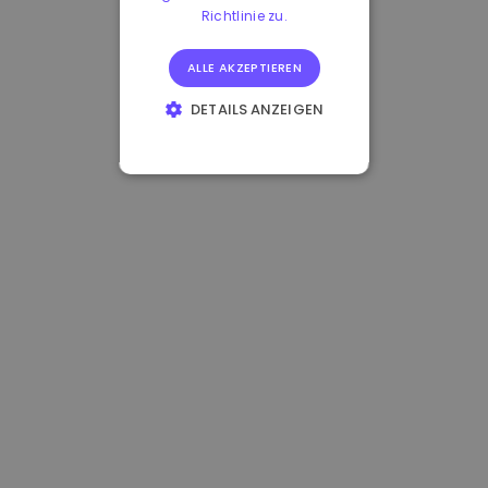
Richtlinie zu.
ALLE AKZEPTIEREN
DETAILS ANZEIGEN
UNBEDINGT
ERFORDERLICH
PERFORMANCE
TARGETING
FUNKTIONALITÄT