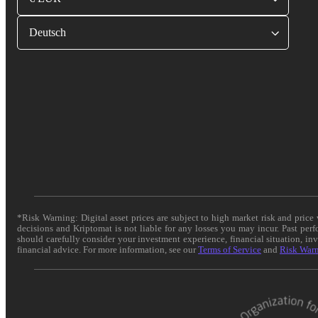
Deutsch
*Risk Warning: Digital asset prices are subject to high market risk and pric
decisions and Kriptomat is not liable for any losses you may incur. Past per
should carefully consider your investment experience, financial situation, in
financial advice. For more information, see our
Terms of Service
and
Risk War