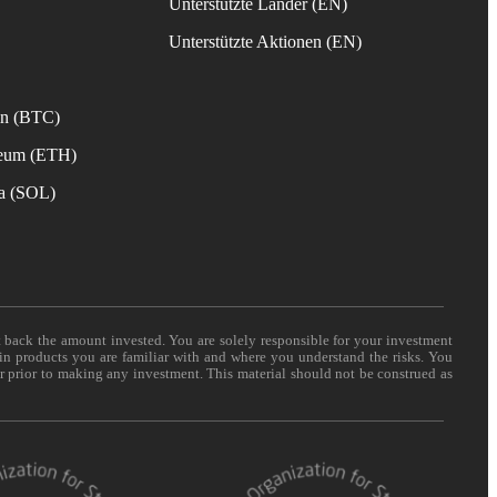
Unterstützte Länder (EN)
s
Unterstützte Aktionen (EN)
in (BTC)
reum (ETH)
na (SOL)
t back the amount invested. You are solely responsible for your investment
 in products you are familiar with and where you understand the risks. You
er prior to making any investment. This material should not be construed as