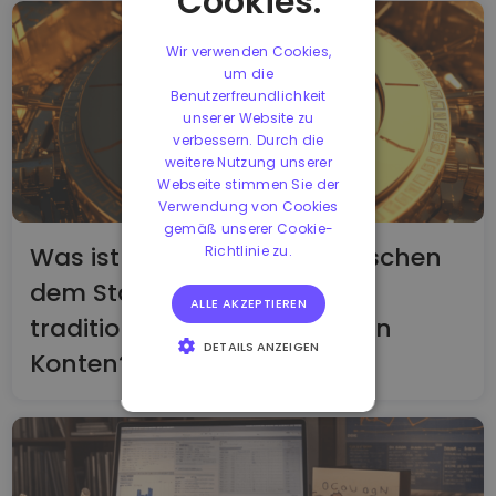
Cookies.
Wir verwenden Cookies,
um die
Benutzerfreundlichkeit
unserer Website zu
verbessern. Durch die
weitere Nutzung unserer
Webseite stimmen Sie der
Verwendung von Cookies
gemäß unserer Cookie-
Was ist der Unterschied zwischen
Richtlinie zu.
dem Staking und den
ALLE AKZEPTIEREN
traditionellen zinsbringenden
DETAILS ANZEIGEN
Konten?
UNBEDINGT
ERFORDERLICH
PERFORMANCE
TARGETING