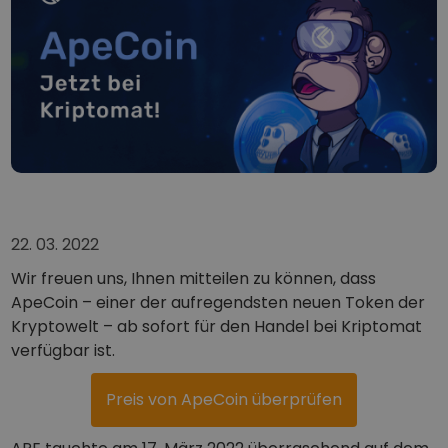
...wäre es heute wert
Intelligente Portfolios
Die intelligente Art, um in Kryptowährungen zu investieren
Kriptomat Wallet
Eine sicheres und einfaches Krypto-Wallet
Investitions-Explorer
Finde deine Krypto-Strategie
KriptoEarn
Verdienen Sie Prämien für Ihre Kryptowährungen
22. 03. 2022
Tresor
Sparen Sie Krypto für Ihre Zukunft
Wir freuen uns, Ihnen mitteilen zu können, dass
ApeCoin – einer der aufregendsten neuen Token der
Wiederkehrender Kauf
Kryptowelt – ab sofort für den Handel bei Kriptomat
Regelmäßig geplante Investitionen (DCA)
verfügbar ist.
Preisbenachrichtigungen
Preisaktualisierungen in Echtzeit für Ihre Lieblings-Token
Preis von ApeCoin überprüfen
Vermögenswerte erkunden