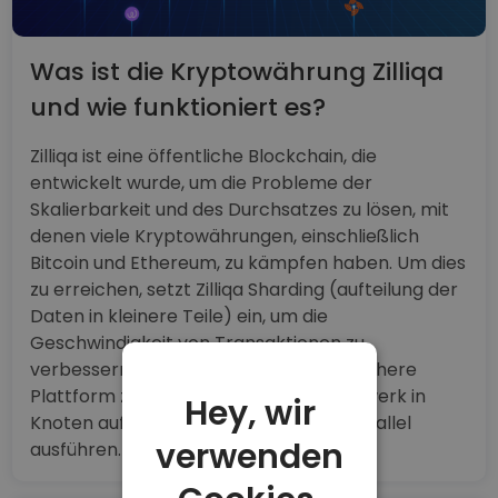
Was ist die Kryptowährung Zilliqa
und wie funktioniert es?
Zilliqa ist eine öffentliche Blockchain, die
entwickelt wurde, um die Probleme der
Skalierbarkeit und des Durchsatzes zu lösen, mit
denen viele Kryptowährungen, einschließlich
Bitcoin und Ethereum, zu kämpfen haben. Um dies
zu erreichen, setzt Zilliqa Sharding (aufteilung der
Daten in kleinere Teile) ein, um die
Geschwindigkeit von Transaktionen zu
verbessern und eine skalierbare und sichere
Plattform zu schaffen, indem das Netzwerk in
Hey, wir
Knoten aufgeteilt wird, die Prozesse parallel
verwenden
ausführen.