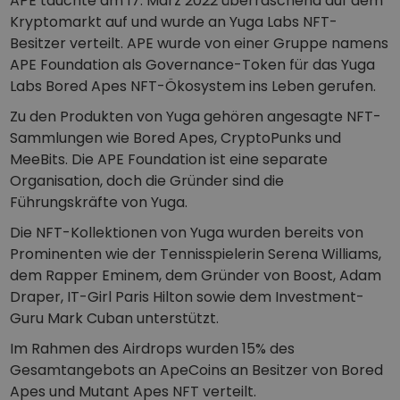
APE tauchte am 17. März 2022 überraschend auf dem
Entdecken Sie Investitionsmöglichkeiten
Kryptomarkt auf und wurde an Yuga Labs NFT-
Besitzer verteilt. APE wurde von einer Gruppe namens
Portfolio-Analyse
Intelligente Einblicke für eine optimale Performance
APE Foundation als Governance-Token für das Yuga
Labs Bored Apes NFT-Ökosystem ins Leben gerufen.
Zu den Produkten von Yuga gehören angesagte NFT-
Sammlungen wie Bored Apes, CryptoPunks und
MeeBits. Die APE Foundation ist eine separate
Organisation, doch die Gründer sind die
Führungskräfte von Yuga.
Die NFT-Kollektionen von Yuga wurden bereits von
Prominenten wie der Tennisspielerin Serena Williams,
dem Rapper Eminem, dem Gründer von Boost, Adam
Draper, IT-Girl Paris Hilton sowie dem Investment-
Guru Mark Cuban unterstützt.
Im Rahmen des Airdrops wurden 15% des
Gesamtangebots an ApeCoins an Besitzer von Bored
Apes und Mutant Apes NFT verteilt.