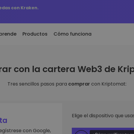
edas con Kraken.
prende
Productos
Cómo funciona
r
KriptoEarn
Al
ar con la cartera Web3 de Kri
dos recientemente
Gana recompensas con tus
Ac
 recién añadidos a
criptomonedas
ti
mat
fa
Tres sencillos pasos para
comprar
con Kriptomat:
Bóveda
biera comprado 100€
Ex
Ahorra criptomonedas para tu
futuro
De
aldría
es de
in
Compra recurrente
An
Inversiones programadas
Elige el dispositivo que usas
ntes
regularmente (DCA)
Pe
ta
 de invertir en
re
egístrese con Google,