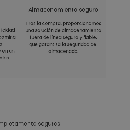
Almacenamiento seguro
Tras la compra, proporcionamos
licidad
una solución de almacenamiento
 domina
fuera de línea segura y fiable,
a
que garantiza la seguridad del
e en un
almacenado.
edas
ompletamente seguras: