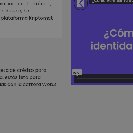
mat
 su correo electrónico,
iptomonedas
horabuena, ha
a plataforma Kriptomat
ersiones
ia cripto
jeta de crédito para
, estás listo para
as con la cartera Web3