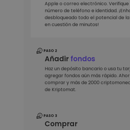
Monedero Kripto
Apple o correo electrónico. Verifique
Un monedero de cr
número de teléfono e identidad. ¡En
seguro y sencillo
desbloqueado todo el potencial de l
Explorador de inv
en cuestión de minutos!
Encuentra tu estrateg
PASO 2
Añadir
fondos
Haz un depósito bancario o usa tu tar
agregar fondos aún más rápido. Ahora
comprar y más de 2000 criptomoned
de Kriptomat.
PASO 3
Comprar