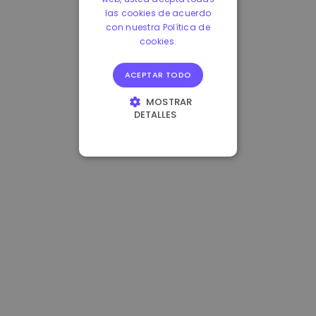
las cookies de acuerdo
con nuestra Política de
cookies.
ACEPTAR TODO
MOSTRAR
DETALLES
COOKIES
ESTRICTAMENTE
NECESARIAS
COOKIES DE
RENDIMIENTO
COOKIES DE
PREFERENCIAS
COOKIES DE
FUNCIONALIDAD