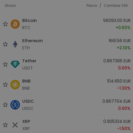
/
Divisa
Precio
Cambiar 24h
Bitcoin
56093.00 EUR
BTC
+0.50%
Ethereum
1661.56 EUR
ETH
+2.10%
Tether
0.867365 EUR
USDT
0.00%
BNB
514.650 EUR
BNB
-1.30%
USDC
0.867704 EUR
USDC
0.00%
XRP
0.905334 EUR
XRP
-1.50%