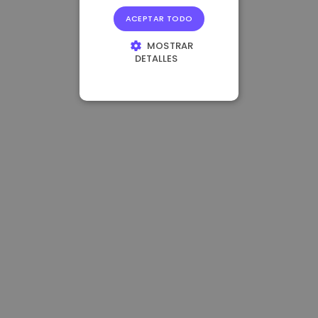
ACEPTAR TODO
MOSTRAR
DETALLES
COOKIES
ESTRICTAMENTE
NECESARIAS
COOKIES DE
RENDIMIENTO
COOKIES DE
PREFERENCIAS
COOKIES DE
FUNCIONALIDAD