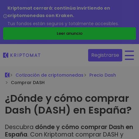
Kriptomat cerrará: continúa invirtiendo en
criptomonedas con Kraken.
Tus fondos están seguros y totalmente accesibles.
Leer anuncio
Registrarse
Cotización de criptomonedas
Precio Dash
Comprar DASH
¿Dónde y cómo comprar
Dash (DASH) en España?
Descubra
dónde y cómo comprar Dash en
España
. Con Kriptomat comprar DASH y