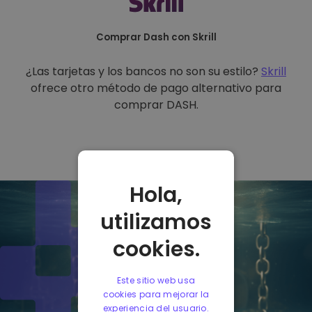
Comprar Dash con Skrill
¿Las tarjetas y los bancos no son su estilo?
Skrill
ofrece otro método de pago alternativo para
comprar DASH.
Hola,
utilizamos
cookies.
Este sitio web usa
cookies para mejorar la
experiencia del usuario.