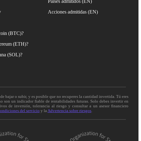
Países admitidos (EN)
y
Acciones admitidas (EN)
coin (BTC)?
ereum (ETH)?
ana (SOL)?
de bajar o subir, y es posible que no recuperes la cantidad invertida. Tú eres
o son un indicador fiable de rentabilidades futuras. Solo debes invertir en
vos de inversión, tolerancia al riesgo y consultar a un asesor financiero
ondiciones del servicio
y la
Advertencia sobre riesgos
.