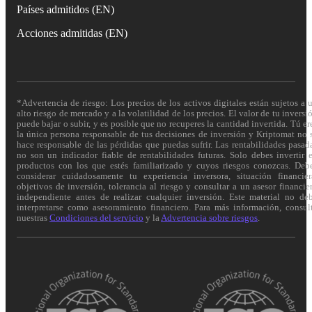
Países admitidos (EN)
Acciones admitidas (EN)
*Advertencia de riesgo: Los precios de los activos digitales están sujetos a 
alto riesgo de mercado y a la volatilidad de los precios. El valor de tu inversi
puede bajar o subir, y es posible que no recuperes la cantidad invertida. Tú er
la única persona responsable de tus decisiones de inversión y Kriptomat no 
hace responsable de las pérdidas que puedas sufrir. Las rentabilidades pasad
no son un indicador fiable de rentabilidades futuras. Solo debes invertir 
productos con los que estés familiarizado y cuyos riesgos conozcas. Deb
considerar cuidadosamente tu experiencia inversora, situación financier
objetivos de inversión, tolerancia al riesgo y consultar a un asesor financie
independiente antes de realizar cualquier inversión. Este material no de
interpretarse como asesoramiento financiero. Para más información, consul
nuestras
Condiciones del servicio
y la
Advertencia sobre riesgos
.