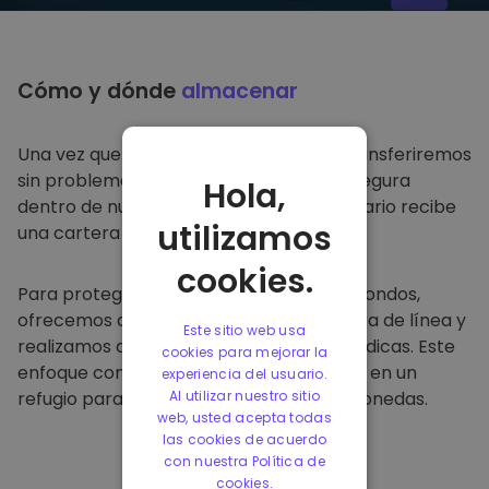
Cómo y dónde
almacenar
Una vez que compre en
Kriptomat
, lo transferiremos
sin problemas a su cartera dedicada y segura
Hola,
dentro de nuestra plataforma. Cada usuario recibe
utilizamos
una cartera individual.
cookies.
Para proteger a nuestros clientes y sus fondos,
ofrecemos almacenamiento seguro fuera de línea y
Este sitio web usa
realizamos auditorías de seguridad periódicas. Este
cookies para mejorar la
enfoque convierte a nuestra plataforma en un
experiencia del usuario.
refugio para almacenar y otras criptomonedas.
Al utilizar nuestro sitio
web, usted acepta todas
las cookies de acuerdo
con nuestra Política de
cookies.