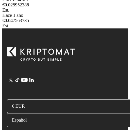
€
0.025952388
Est.
Hace 1 año
€
0.047563785
Est.
€ EUR
Español