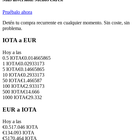
Pruébalo ahora
Detén tu compra recurrente en cualquier momento. Sin coste, sin
problema.
IOTA a EUR
Hoy a las
0.5
IOTA
€
0.014665865
1
IOTA
€
0.02933173
5
IOTA
€
0.14665865
10
IOTA
€
0.2933173
50
IOTA
€
1.466587
100
IOTA
€
2.933173
500
IOTA
€
14.666
1000
IOTA
€
29.332
EUR a IOTA
Hoy a las
€
0.5
17.046
IOTA
€
1
34.093
IOTA
€
5
170.464
IOTA