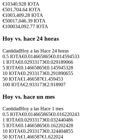
€
10
340.928
IOTA
€
50
1,704.64
IOTA
€
100
3,409.28
IOTA
€
500
17,046.39
IOTA
€
1000
34,092.77
IOTA
Hoy vs. hace 24 horas
Cantidad
Hoy a las
Hace 24 horas
0.5
IOTA
€
0.014665865
€
0.014594533
1
IOTA
€
0.02933173
€
0.029189066
5
IOTA
€
0.14665865
€
0.145945328
10
IOTA
€
0.2933173
€
0.291890655
50
IOTA
€
1.466587
€
1.459453
100
IOTA
€
2.933173
€
2.918907
Hoy vs. hace un mes
Cantidad
Hoy a las
Hace 1 mes
0.5
IOTA
€
0.014665865
€
0.016220243
1
IOTA
€
0.02933173
€
0.032440486
5
IOTA
€
0.14665865
€
0.162202428
10
IOTA
€
0.2933173
€
0.324404855
50
IOTA
€
1.466587
€
1.622024