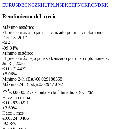
EUR
USD
BGN
CZK
HUF
PLN
SEK
CHF
NOK
RON
DKK
Rendimiento del precio
Máximo histórico
El precio más alto jamás alcanzado por una criptomoneda.
Dec 18, 2017
€
4.43
-99.34
%
Mínimo histórico
El precio más bajo jamás alcanzado por una criptomoneda.
Jul 31, 2026
€
0.02714477
+
8.06
%
Mínimo 24h
(Est.)
€
0.029188368
Máximo 24h
(Est.)
€
0.029475092
€
0.00003257
subida
en la última hora
(
0.11
%)
Hace 1 semana
€
0.028289221
+
3.69
%
Hace 1 mes
€
0.032440486
-9.58
%
Hace 6 meses