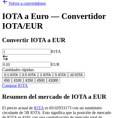
Volver a convertidores
IOTA a Euro — Convertidor
IOTA/EUR
Convertir IOTA a EUR
IOTA
EUR
Cantidades rápidas:
0.1
IOTA
0.5
IOTA
1
IOTA
5
IOTA
10
IOTA
€
50
€
100
€
250
€
500
€
1000
Comprar IOTA
Resumen del mercado de IOTA a EUR
El precio actual de
IOTA
es €0.02933173 con un suministro
circulante de 5B IOTA. Esto significa que la posición de mercado
de IOTA es #191 con una capitalización de mercado total de