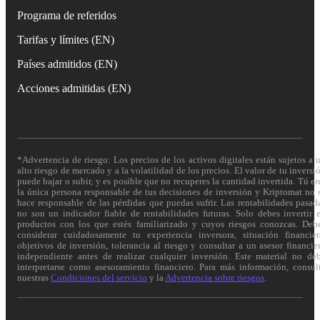
Programa de referidos
Tarifas y límites (EN)
Países admitidos (EN)
Acciones admitidas (EN)
*Advertencia de riesgo: Los precios de los activos digitales están sujetos a 
alto riesgo de mercado y a la volatilidad de los precios. El valor de tu inversi
puede bajar o subir, y es posible que no recuperes la cantidad invertida. Tú er
la única persona responsable de tus decisiones de inversión y Kriptomat no 
hace responsable de las pérdidas que puedas sufrir. Las rentabilidades pasad
no son un indicador fiable de rentabilidades futuras. Solo debes invertir 
productos con los que estés familiarizado y cuyos riesgos conozcas. Deb
considerar cuidadosamente tu experiencia inversora, situación financier
objetivos de inversión, tolerancia al riesgo y consultar a un asesor financie
independiente antes de realizar cualquier inversión. Este material no de
interpretarse como asesoramiento financiero. Para más información, consul
nuestras
Condiciones del servicio
y la
Advertencia sobre riesgos
.