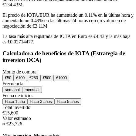
€134.43M.
El precio de IOTA/EUR ha
aumentado un 0.11%
en la última hora y
aumentado un 0.49%
en las últimas 24 horas con un volumen de
negociación de €3.11M.
La tasa más alta registrada de IOTA en Euro es €4.43 y la más baja
es €0.02714477.
Calculadora de beneficios de IOTA (Estrategia de
inversión DCA)
Monto de compra:
€
50
€
100
€
250
€
500
€
1000
Frecuencia:
semanal
mensual
Fecha de inicio:
Hace 1 año
Hace 3 años
Hace 5 años
Total invertido
€
15,600
Valor estimado
≈
€
23,726
Más inversión. Menos estrés.