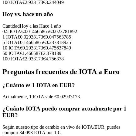
100
IOTA
€
2.933173
€
3.244049
Hoy vs. hace un año
Cantidad
Hoy a las
Hace 1 año
0.5
IOTA
€
0.014665865
€
0.023781892
1
IOTA
€
0.02933173
€
0.047563785
5
IOTA
€
0.14665865
€
0.237818925
10
IOTA
€
0.2933173
€
0.475637849
50
IOTA
€
1.466587
€
2.378189
100
IOTA
€
2.933173
€
4.756378
Preguntas frecuentes de IOTA a Euro
¿Cuánto es 1 IOTA en EUR?
Actualmente, 1 IOTA vale €0.02933173.
¿Cuánto IOTA puedo comprar actualmente por 1
EUR?
Según nuestro tipo de cambio en vivo de IOTA/EUR, puedes
comprar 34.093 IOTA por 1 €.