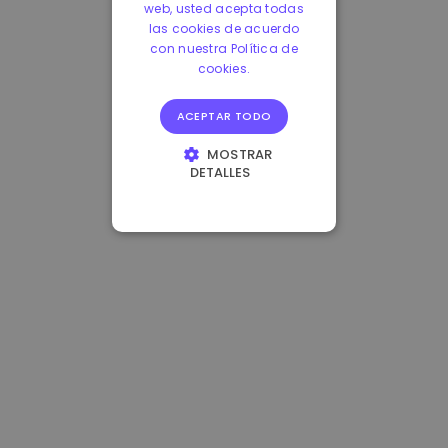
web, usted acepta todas
las cookies de acuerdo
con nuestra Política de
cookies.
ACEPTAR TODO
MOSTRAR
DETALLES
COOKIES
ESTRICTAMENTE
NECESARIAS
COOKIES DE
RENDIMIENTO
COOKIES DE
PREFERENCIAS
COOKIES DE
FUNCIONALIDAD