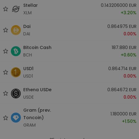
Stellar
0.143206000 EUR
XLM
+3.20%
Dai
0.864975 EUR
DAI
0.00%
Bitcoin Cash
187.880 EUR
BCH
+0.60%
USD1
0.864714 EUR
USD1
0.00%
Ethena USDe
0.864672 EUR
USDE
0.00%
Gram (prev.
1.180000 EUR
Toncoin)
+1.50%
GRAM