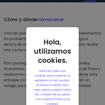
Cómo y dónde
almacenar
Una vez que compre en
Kriptomat
, lo transferiremos
sin problemas a su cartera dedicada y segura
Hola,
dentro de nuestra plataforma. Cada usuario recibe
utilizamos
una cartera individual.
cookies.
Para proteger a nuestros clientes y sus fondos,
ofrecemos almacenamiento seguro fuera de línea y
Este sitio web usa
realizamos auditorías de seguridad periódicas. Este
cookies para mejorar la
enfoque convierte a nuestra plataforma en un
experiencia del usuario.
refugio para almacenar y otras criptomonedas.
Al utilizar nuestro sitio
web, usted acepta todas
las cookies de acuerdo
con nuestra Política de
cookies.