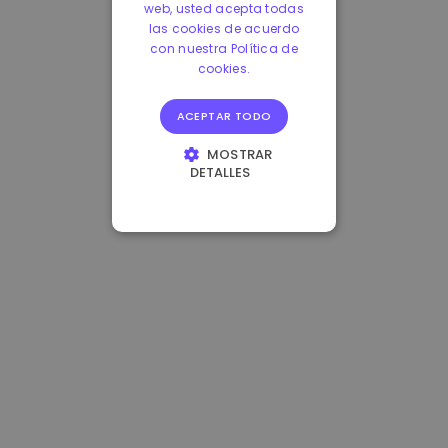
web, usted acepta todas
las cookies de acuerdo
con nuestra Política de
cookies.
ACEPTAR TODO
MOSTRAR
DETALLES
COOKIES
ESTRICTAMENTE
NECESARIAS
COOKIES DE
RENDIMIENTO
COOKIES DE
PREFERENCIAS
COOKIES DE
FUNCIONALIDAD