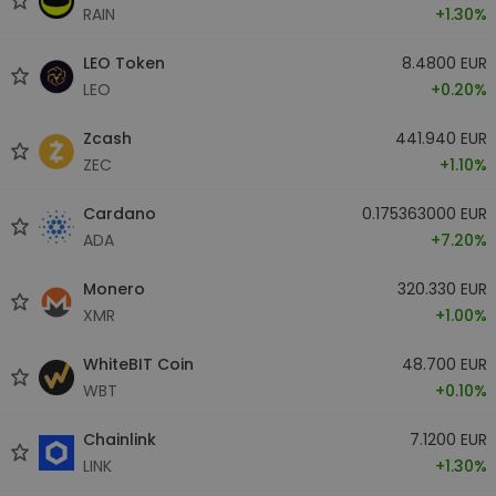
RAIN
+1.30%
LEO Token
8.4800 EUR
LEO
+0.20%
Zcash
441.940 EUR
ZEC
+1.10%
Cardano
0.175363000 EUR
ADA
+7.20%
Monero
320.330 EUR
XMR
+1.00%
WhiteBIT Coin
48.700 EUR
WBT
+0.10%
Chainlink
7.1200 EUR
LINK
+1.30%