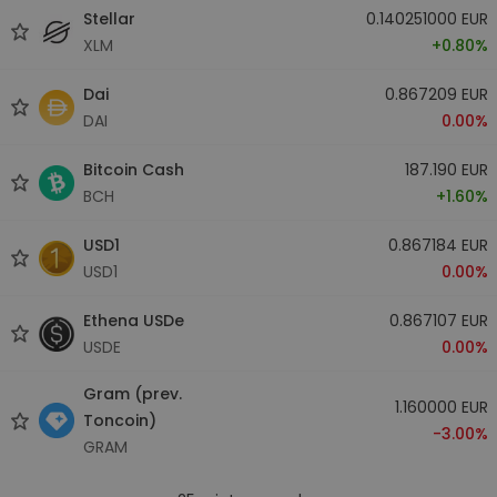
Stellar
0.140251000 EUR
XLM
+0.80%
Dai
0.867209 EUR
DAI
0.00%
Bitcoin Cash
187.190 EUR
BCH
+1.60%
USD1
0.867184 EUR
USD1
0.00%
Ethena USDe
0.867107 EUR
USDE
0.00%
Gram (prev.
1.160000 EUR
Toncoin)
-3.00%
GRAM