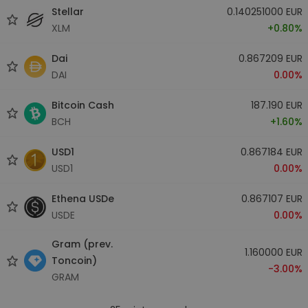
Stellar
0.140251000 EUR
XLM
+0.80%
Dai
0.867209 EUR
DAI
0.00%
Bitcoin Cash
187.190 EUR
BCH
+1.60%
USD1
0.867184 EUR
USD1
0.00%
Ethena USDe
0.867107 EUR
USDE
0.00%
Gram (prev.
1.160000 EUR
Toncoin)
-3.00%
GRAM