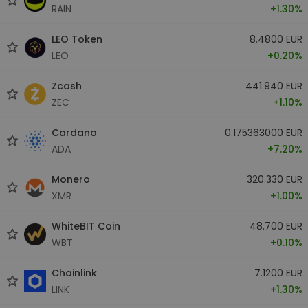
RAIN
+1.30%
LEO Token
8.4800 EUR
LEO
+0.20%
Zcash
441.940 EUR
ZEC
+1.10%
Cardano
0.175363000 EUR
ADA
+7.20%
Monero
320.330 EUR
XMR
+1.00%
WhiteBIT Coin
48.700 EUR
WBT
+0.10%
Chainlink
7.1200 EUR
LINK
+1.30%