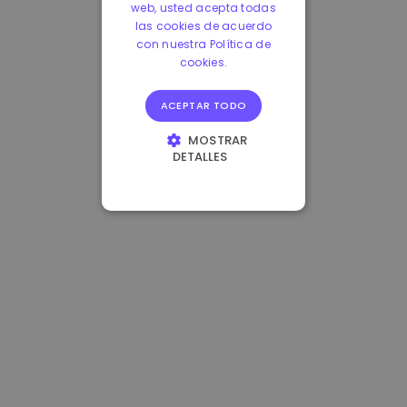
web, usted acepta todas
las cookies de acuerdo
con nuestra Política de
cookies.
ACEPTAR TODO
MOSTRAR
DETALLES
COOKIES
ESTRICTAMENTE
NECESARIAS
COOKIES DE
RENDIMIENTO
COOKIES DE
PREFERENCIAS
COOKIES DE
FUNCIONALIDAD