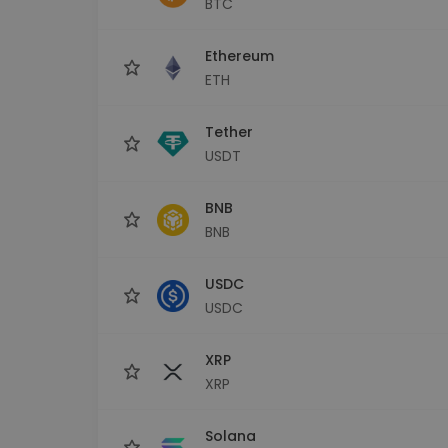
BTC
Monedero Kripto
Un monedero de cr
seguro y sencillo
Ethereum
Explorador de inv
ETH
Encuentra tu estrateg
Tether
USDT
BNB
BNB
USDC
USDC
XRP
XRP
Solana