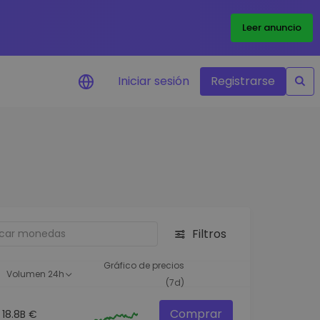
Leer anuncio
Iniciar sesión
Registrarse
ertas de precios
tualizaciones de precios a
empo real para tus tokens
voritos
plorar activos
scubre oportunidades de
Filtros
versión
álisis de cartera
Gráfico de precios
Volumen 24h
rspectiva inteligente para un
(7d)
ndimiento óptimo
Comprar
18.8B €