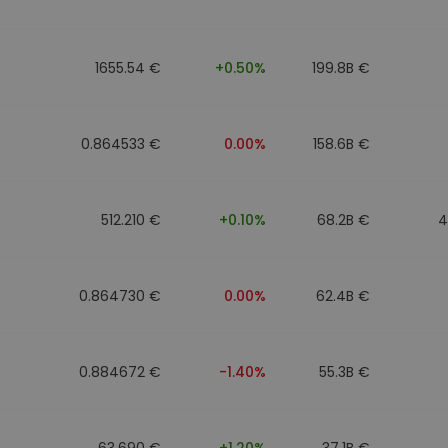
mat
iptomonedas
1655.54 €
+0.50%
199.8B €
ersiones
ia cripto
0.864533 €
0.00%
158.6B €
512.210 €
+0.10%
68.2B €
4
0.864730 €
0.00%
62.4B €
0.884672 €
-1.40%
55.3B €
63.690 €
+1.20%
37.1B €