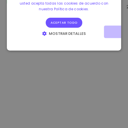
usted acepta todas las cookies de acuerdo con
1.170000 €
-1.80%
3.2B €
nuestra Política de cookies.
ACEPTAR TODO
MOSTRAR DETALLES
COOKIES ESTRICTAMENTE NECESARIAS
COOKIES DE RENDIMIENTO
COOKIES DE PREFERENCIAS
COOKIES DE FUNCIONALIDAD