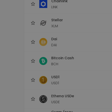
Chainlink
LINK
Stellar
XLM
Dai
DAI
Bitcoin Cash
BCH
USD1
USD1
Ethena USDe
USDE
Gram (prev.