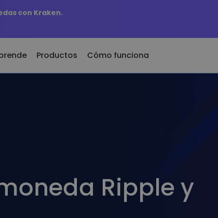
edas con Kraken.
prende
Productos
Cómo funciona
nder
KriptoEarn
adidos recientemente
as
Gana recompensas con tus
kens recién añadidos a Kriptomat
 300
criptomonedas
 hubiera comprado 100€
Bóveda
e
e…
Ahorra criptomonedas para tu
as
oy valdría
futuro
ciones de
Compra recurrente
Inversiones programadas
omoneda Ripple y
igentes
regularmente (DCA)
ente de invertir en
ptomat
 criptomonedas