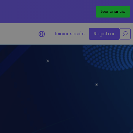
/
Leer anuncio
Iniciar sesión
Registrar
Alertas de precios
Actualizaciones de precios a tiempo
real para tus tokens favoritos
Explorar activos
Descubre oportunidades de
inversión
Análisis de cartera
Perspectiva inteligente para un
rendimiento óptimo