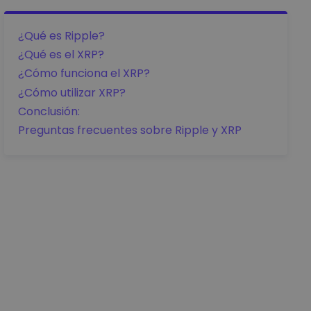
¿Qué es Ripple?
¿Qué es el XRP?
¿Cómo funciona el XRP?
¿Cómo utilizar XRP?
Conclusión:
Preguntas frecuentes sobre Ripple y XRP
Detalles de
precio
0.899950
€
-0.00917949
€
-1.02%