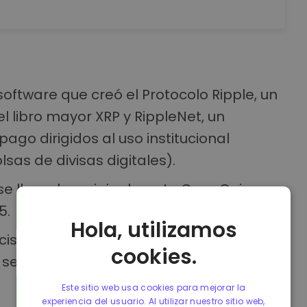
oftware que creó el Protocolo Ripple, un
l libro mayor XRP y RippleNet, un
ago dirigidos al uso institucional
lsas de divisas digitales).
e llamaba originalmente OpenCoin,
5.
Hola, utilizamos
sco, California, Ripple Labs es una
cookies.
o se puede comprar una acción de su
Este sitio web usa cookies para mejorar la
experiencia del usuario. Al utilizar nuestro sitio web,