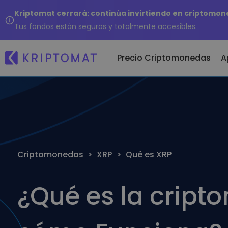
Kriptomat cerrará: continúa invirtiendo en criptomon
Tus fondos están seguros y totalmente accesibles.
Precio Criptomonedas
A
Comprar y ve
Añ
Todos los precios
criptomoned
To
Más de 300 criptomonedas
Compra más de
criptomonedas
Si
Top de Ganadores y
Intercambio d
d
Perdedores
Criptomonedas
>
XRP
>
Qué es XRP
criptomoned
…h
Encontrar oportunidades de
Más de 1.000 op
inversión
emparejamiento
¿Qué es la cript
Carteras intel
Una forma intelig
criptomonedas
Monedero Kri
Un monedero de