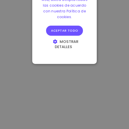
las cookies de acuerdo
con nuestra Política de
cookies.
ACEPTAR TODO
MOSTRAR
DETALLES
COOKIES
ESTRICTAMENTE
NECESARIAS
COOKIES DE
RENDIMIENTO
COOKIES DE
PREFERENCIAS
COOKIES DE
FUNCIONALIDAD