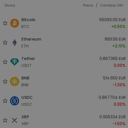
/
Divisa
Precio
Cambiar 24h
Bitcoin
56093.00 EUR
BTC
+0.50%
Ethereum
1661.56 EUR
ETH
+2.10%
Tether
0.867365 EUR
USDT
0.00%
BNB
514.650 EUR
BNB
-1.30%
USDC
0.867704 EUR
USDC
0.00%
XRP
0.905334 EUR
XRP
-1.50%