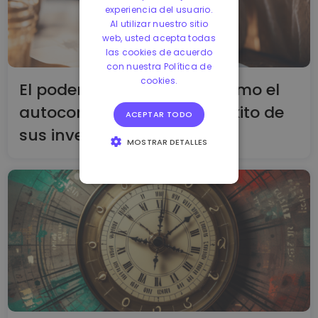
experiencia del usuario.
Al utilizar nuestro sitio
web, usted acepta todas
las cookies de acuerdo
con nuestra Política de
cookies.
El poder de la disciplina: Cómo el
autocontrol determina el éxito de
ACEPTAR TODO
sus inversiones
MOSTRAR DETALLES
COOKIES
ESTRICTAMENTE
NECESARIAS
COOKIES DE
RENDIMIENTO
COOKIES DE
PREFERENCIAS
COOKIES DE
FUNCIONALIDAD