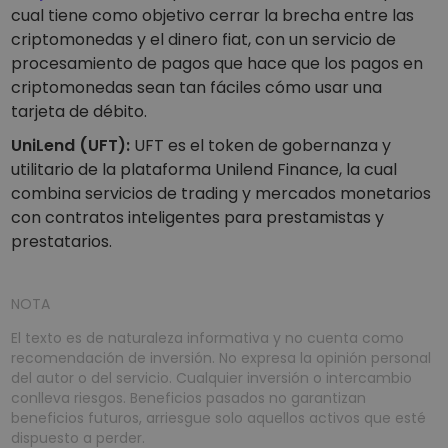
cual tiene como objetivo cerrar la brecha entre las
criptomonedas y el dinero fiat, con un servicio de
procesamiento de pagos que hace que los pagos en
criptomonedas sean tan fáciles cómo usar una
tarjeta de débito.
UniLend
(UFT):
UFT es el token de gobernanza y
utilitario de la plataforma Unilend Finance, la cual
combina servicios de trading y mercados monetarios
con contratos inteligentes para prestamistas y
prestatarios.
NOTA
El texto es de naturaleza informativa y no cuenta como
recomendación de inversión. No expresa la opinión personal
del autor o del servicio. Cualquier inversión o intercambio
conlleva riesgos. Beneficios pasados no garantizan
beneficios futuros, arriesgue solo aquellos activos que esté
dispuesto a perder.