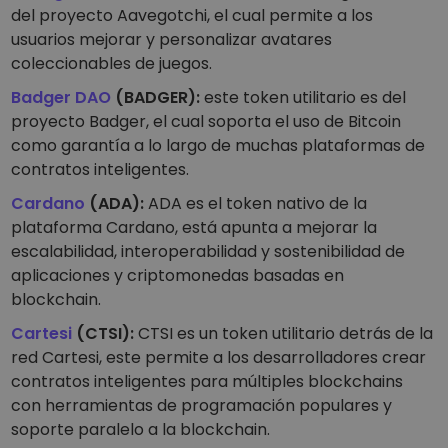
Descubre oportunidades de inversión
del proyecto Aavegotchi, el cual permite a los
usuarios mejorar y personalizar avatares
Análisis de cartera
coleccionables de juegos.
Perspectiva inteligente para un rendimiento óptimo
Badger DAO
(BADGER):
este token utilitario es del
proyecto Badger, el cual soporta el uso de Bitcoin
como garantía a lo largo de muchas plataformas de
contratos inteligentes.
Cardano
(ADA):
ADA es el token nativo de la
plataforma Cardano, está apunta a mejorar la
escalabilidad, interoperabilidad y sostenibilidad de
aplicaciones y criptomonedas basadas en
blockchain.
Cartesi
(CTSI):
CTSI es un token utilitario detrás de la
red Cartesi, este permite a los desarrolladores crear
contratos inteligentes para múltiples blockchains
con herramientas de programación populares y
soporte paralelo a la blockchain.