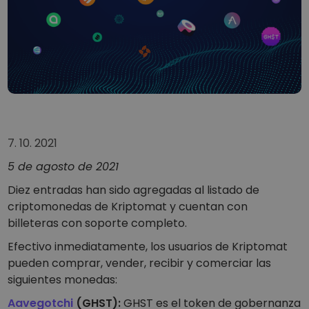
…hoy valdría
Carteras inteligentes
Una forma inteligente de invertir en criptomonedas
Monedero Kriptomat
Un monedero de criptomonedas seguro y sencillo
Explorador de inversiones
Encuentra tu estrategia cripto
KriptoEarn
7. 10. 2021
Gana recompensas con tus criptomonedas
5 de agosto de 2021
Bóveda
Ahorra criptomonedas para tu futuro
Diez entradas han sido agregadas al listado de
criptomonedas de Kriptomat y cuentan con
Compra recurrente
billeteras con soporte completo.
Inversiones programadas regularmente (DCA)
Efectivo inmediatamente, los usuarios de Kriptomat
Alertas de precios
pueden comprar, vender, recibir y comerciar las
Actualizaciones de precios a tiempo real para tus tokens
favoritos
siguientes monedas:
Explorar activos
Aavegotchi
(GHST):
GHST es el token de gobernanza