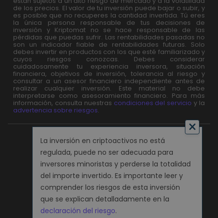
están sujetos a un alto riesgo de mercado y a la volatilidad
de los precios. El valor de tu inversión puede bajar o subir, y
es posible que no recuperes la cantidad invertida. Tú eres
la única persona responsable de tus decisiones de
inversión y Kriptomat no se hace responsable de las
pérdidas que puedas sufrir. Las rentabilidades pasadas no
son un indicador fiable de rentabilidades futuras. Solo
debes invertir en productos con los que esté familiarizado y
cuyos riesgos conozcas. Debes considerar
cuidadosamente tu experiencia inversora, situación
financiera, objetivos de inversión, tolerancia al riesgo y
consultar a un asesor financiero independiente antes de
realizar cualquier inversión. Este material no debe
interpretarse como asesoramiento financiero. Para más
información, consulta nuestras
condiciones del servicio
y la
advertencia sobre riesgos
.
La inversión en criptoactivos no está
regulada, puede no ser adecuada para
inversores minoristas y perderse la totalidad
del importe invertido. Es importante leer y
comprender los riesgos de esta inversión
que se explican detalladamente en la
declaración del riesgo
.
Kriptomat © 2026