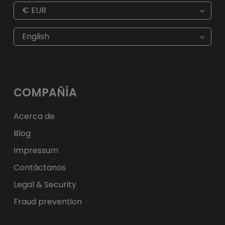
€
EUR
€
EUR
kr
SEK
English
$
USD
fr.
CHF
лв.
BGN
kr
NOK
Kč
CZK
L
RON
COMPAÑÍA
ft
HUF
kr.
DKK
zł
PLN
Acerca de
Blog
Impressum
Contáctanos
Legal & Security
Fraud prevention