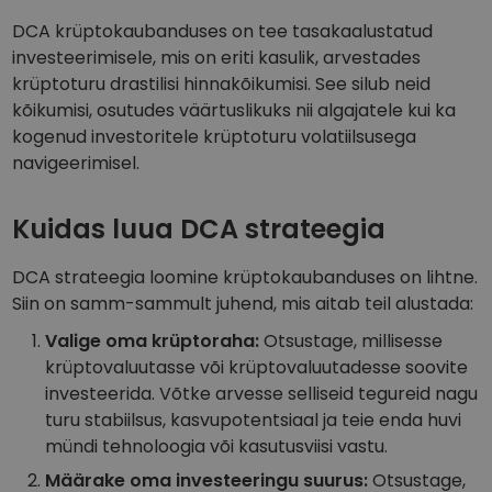
DCA krüptokaubanduses on tee tasakaalustatud
investeerimisele, mis on eriti kasulik, arvestades
krüptoturu drastilisi hinnakõikumisi. See silub neid
kõikumisi, osutudes väärtuslikuks nii algajatele kui ka
kogenud investoritele krüptoturu volatiilsusega
navigeerimisel.
Kuidas luua DCA strateegia
DCA strateegia loomine krüptokaubanduses on lihtne.
Siin on samm-sammult juhend, mis aitab teil alustada:
Valige oma krüptoraha:
Otsustage, millisesse
krüptovaluutasse või krüptovaluutadesse soovite
investeerida. Võtke arvesse selliseid tegureid nagu
turu stabiilsus, kasvupotentsiaal ja teie enda huvi
mündi tehnoloogia või kasutusviisi vastu.
Määrake oma investeeringu suurus:
Otsustage,