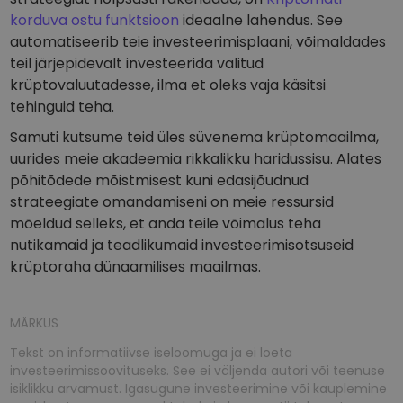
korduva ostu funktsioon
ideaalne lahendus. See
automatiseerib teie investeerimisplaani, võimaldades
teil järjepidevalt investeerida valitud
krüptovaluutadesse, ilma et oleks vaja käsitsi
tehinguid teha.
Samuti kutsume teid üles süvenema krüptomaailma,
uurides meie akadeemia rikkalikku haridussisu. Alates
põhitõdede mõistmisest kuni edasijõudnud
strateegiate omandamiseni on meie ressursid
mõeldud selleks, et anda teile võimalus teha
nutikamaid ja teadlikumaid investeerimisotsuseid
krüptoraha dünaamilises maailmas.
MÄRKUS
Tekst on informatiivse iseloomuga ja ei loeta
investeerimissoovituseks. See ei väljenda autori või teenuse
isiklikku arvamust. Igasugune investeerimine või kauplemine