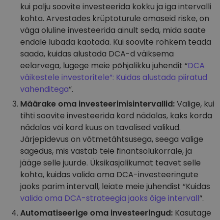
kui palju soovite investeerida kokku ja iga intervalli
kohta. Arvestades krüptoturule omaseid riske, on
väga oluline investeerida ainult seda, mida saate
endale lubada kaotada. Kui soovite rohkem teada
saada, kuidas alustada DCA-d väiksema
eelarvega, lugege meie põhjalikku juhendit “
DCA
väikestele investoritele”: Kuidas alustada piiratud
vahenditega
“.
Määrake oma investeerimisintervallid:
Valige, kui
tihti soovite investeerida kord nädalas, kaks korda
nädalas või kord kuus on tavalised valikud.
Järjepidevus on võtmetähtsusega, seega valige
sagedus, mis vastab teie finantsolukorrale, ja
jääge selle juurde. Üksikasjalikumat teavet selle
kohta, kuidas valida oma DCA-investeeringute
jaoks parim intervall, leiate meie juhendist “Kuidas
valida oma DCA-strateegia jaoks õige intervall
“.
Automatiseerige oma investeeringud:
Kasutage