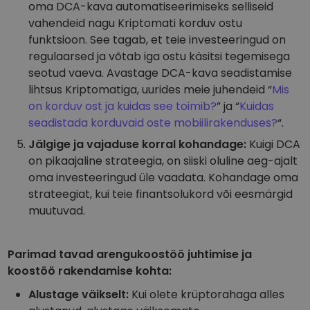
oma DCA-kava automatiseerimiseks selliseid
vahendeid nagu Kriptomati korduv ostu
funktsioon. See tagab, et teie investeeringud on
regulaarsed ja võtab iga ostu käsitsi tegemisega
seotud vaeva. Avastage DCA-kava seadistamise
lihtsus Kriptomatiga, uurides meie juhendeid “
Mis
on korduv ost ja kuidas see toimib?
” ja “
Kuidas
seadistada korduvaid oste mobiilirakenduses?
“.
Jälgige ja vajaduse korral kohandage:
Kuigi DCA
on pikaajaline strateegia, on siiski oluline aeg-ajalt
oma investeeringud üle vaadata. Kohandage oma
strateegiat, kui teie finantsolukord või eesmärgid
muutuvad.
Parimad tavad arengukoostöö juhtimise ja
koostöö rakendamise kohta:
Alustage väikselt:
Kui olete krüptorahaga alles