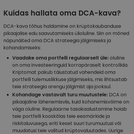
Kuidas hallata oma DCA-kava?
DCA-kava tõhus haldamine on krüptokaubanduse
pikaajalise edu saavutamiseks ülioluline. Siin on mõned
näpunäited oma DCA strateegia jälgimiseks ja
kohandamiseks:
Vaadake oma portfelli regulaarselt üle:
oluline
on oma investeeringuid korrapäraselt kontrollida.
Kriptomat pakub täiustatud vahendeid oma
portfelli tulemuslikkuse jälgimiseks, mis lihtsustab
teie strateegia arengu jälgimist aja jooksul.
Kohandage vastavalt turu muutustele:
DCA on
pikaajaline lähenemisviis, kuid kohanemisvõime on
väga oluline. Regulaarne tasakaalustamine hoiab
teie portfelli kooskõlas teie eesmärkide ja
riskitaluvusega, eriti keset suuri turumuutusi või
muudatusi teie valitud krüptovaluutades. Uurige