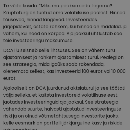
Te võite küsida: “Miks ma peaksin seda tegema?
Krüptoturg on tuntud oma volatiilsuse poolest. Hinnad
tõusevad, hinnad langevad. Investeerides
järjepidevalt, ostate rohkem, kui hinnad on madalad, ja
vähem, kui need on kõrged. Aja jooksul ühtlustab see
teie investeeringu maksumuse.
DCA ilu seisneb selle lihtsuses. See on vähem turu
ajastamisest ja rohkem ajastamisest turul. Pealegi on
see strateegia, mida igaüks saab rakendada,
olenemata sellest, kas investeerid 100 eurot või 10 000
eurot.
Ajalooliselt on DCA juurdunud aktsiaturul ja see töötati
välja selleks, et kaitsta investoreid volatiilsuse eest,
jaotades investeeringuid aja jooksul. See strateegia
vähendab suurte, halvasti ajastatud investeeringute
riski ja on olnud võtmetähtsusega investorite jaoks,
kelle eesmärk on portfelli järkjärguline kasv ja riskide
minimeerimine.