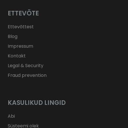
Kč
CZK
L
RON
ETTEVÕTE
ft
HUF
kr.
DKK
zł
PLN
Ettevõttest
Blog
Impressum
Kontakt
Legal & Security
Fraud prevention
KASULIKUD LINGID
Abi
Süsteemi olek