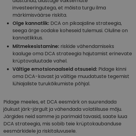
alustanud, alustage väiksemate
investeeringutega, et mõista turgu ilma
märkimisväärse riskita.
Olge kannatlik:
DCA on pikaajaline strateegia,
seega ärge oodake koheseid tulemusi. Oluline on
kannatlikkus.
Mitmekesistamine:
riskide vähendamiseks
kaaluge oma DCA strateegia hajutamist erinevate
krüptovaluutade vahel.
Vältige emotsionaalseid otsuseid:
Pidage kinni
oma DCA-kavast ja vältige muudatuste tegemist
lühiajaliste turukõikumiste põhjal.
Pidage meeles, et DCA eesmärk on suurendada
jõukust järk-järgult ja vähendada volatiilsuse mõju.
Järgides neid samme ja parimaid tavasid, saate luua
DCA strateegia, mis sobib teie krüptokaubanduse
eesmärkidele ja riskitaluvusele.