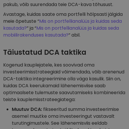
pakub, võib suurendada teie DCA-kava tõhusust.
Avastage, kuidas saate oma portfelli hõlpsasti jälgida
meie õpetuste “
Mis on portfellianalüüs ja kuidas seda
kasutada?
” ja “
Mis on portfellianalüüs ja kuidas seda
mobiilirakenduses kasutada?
” abil.
Täiustatud DCA taktika
Kogenud kauplejatele, kes soovivad oma
investeerimisstrateegiaid võimendada, võib arenenud
DCA-taktika integreerimine olla väga kasulik. Siin on,
kuidas DCA keerukamaid lähenemisviise saab
optimaalsete tulemuste saavutamiseks kombineerida
teiste kauplemisstrateegiatega:
Muutuv DCA:
fikseeritud summa investeerimise
asemel muutke oma investeeringut vastavalt
turutingimustele. See lähenemisviis eeldab