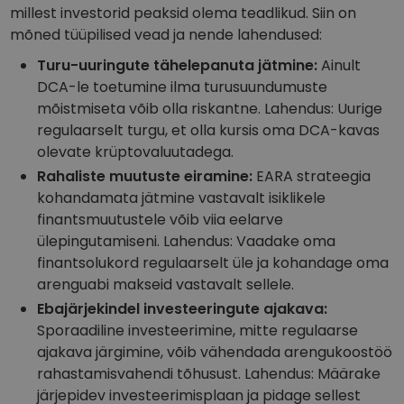
millest investorid peaksid olema teadlikud. Siin on
mõned tüüpilised vead ja nende lahendused:
Turu-uuringute tähelepanuta jätmine:
Ainult
DCA-le toetumine ilma turusuundumuste
mõistmiseta võib olla riskantne. Lahendus: Uurige
regulaarselt turgu, et olla kursis oma DCA-kavas
olevate krüptovaluutadega.
Rahaliste muutuste eiramine:
EARA strateegia
kohandamata jätmine vastavalt isiklikele
finantsmuutustele võib viia eelarve
ülepingutamiseni. Lahendus: Vaadake oma
finantsolukord regulaarselt üle ja kohandage oma
arenguabi makseid vastavalt sellele.
Ebajärjekindel investeeringute ajakava:
Sporaadiline investeerimine, mitte regulaarse
ajakava järgimine, võib vähendada arengukoostöö
rahastamisvahendi tõhusust. Lahendus: Määrake
järjepidev investeerimisplaan ja pidage sellest