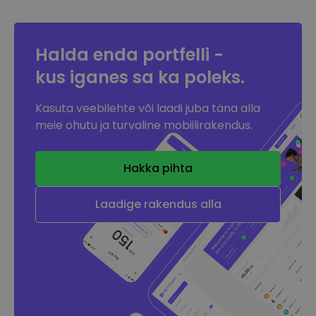
Halda enda portfelli -
kus iganes sa
ka poleks.
Kasuta veebilehte või laadi juba täna alla
meie ohutu ja turvaline mobiilirakendus.
Hakka pihta
Laadige rakendus alla