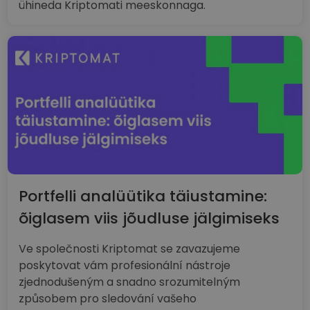
ühineda Kriptomati meeskonnaga.
Portfelli analüütika täiustamine:
õiglasem viis jõudluse jälgimiseks
Ve společnosti Kriptomat se zavazujeme
poskytovat vám profesionální nástroje
zjednodušeným a snadno srozumitelným
způsobem pro sledování vašeho