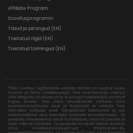
Affiliate Program
Soovitusprogramm
Tasud ja piirangud (EN)
Toetatud riigid (EN)
Toetatud toimingud (EN)
*Riski hoiatus: Digitaalsete varade hinnad on seotud suure
tururiski ja hinna volatiilsusega. Teie investeeringu väärtus
võib langeda või tõusta ja te ei pruugi investeeritud summat
tagasi saada. Teie olete ainuisikuliselt vastutav oma
investeerimisotsuste eest ja Kriptomat ei vastuta Teie
võimalike kahjude eest. Varasemad tulemused ei ole
usaldusväärne alus tulevaste tootluste ennustamiseks. Te
peaksite investeerima ainult toodetesse, mida te tunnete ja
mille riske te mõistate. Te peaksite hoolikalt võtma arvesse
oma investeerimiskogemust, finantsolukorda,
investeerimiseesmärke ja riskitaluvust ning konsulteerima