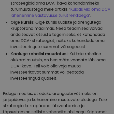
strateegiaid oma DCA-kava kohandamiseks
turumuutustega meie artiklis “
Kuidas viia oma DCA
lähenemine vastavusse turutrendidega
“.
Olge kursis:
Olge kursis uudiste ja arengutega
krüptoraha maailmas. Need teadmised võivad
anda teavet otsuste tegemiseks, et kohandada
oma DCA-strateegiat, näiteks kohandada oma
investeeringute summat või sagedust.
Kaaluge rahalisi muudatusi:
Kui teie rahaline
olukord muutub, on hea mõte vaadata läbi oma
DCA-kava. Teil võib olla vaja muuta
investeeritavat summat või peatada
investeeringud ajutiselt.
Pidage meeles, et eduka arenguabi võtmeks on
järjepidevus ja kohanemine muutuvate oludega. Teie
strateegia korrapärane läbivaatamine ja
täpsustamine selliste vahendite abil nagu Kriptomat