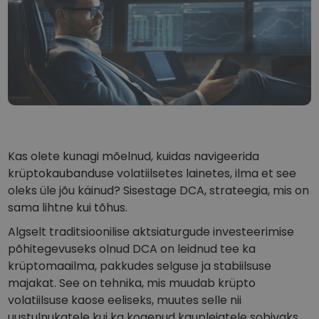
...täna oleks selle väärtus
Intelligentsed portfellid
Nutikas viis krüptosse investeerimiseks
Kriptomati rahakott
Turvaline ja lihtne krüptorahakott
Investeeringute uuring
Leia oma krüptostrateegia
KriptoEarn
Teeni krüptoga preemiaid
Kas olete kunagi mõelnud, kuidas navigeerida
krüptokaubanduse volatiilsetes lainetes, ilma et see
Varakamber
oleks üle jõu käinud? Sisestage DCA, strateegia, mis on
Säästke krüptot oma tuleviku jaoks
sama lihtne kui tõhus.
Korduv ost
Algselt traditsioonilise aktsiaturgude investeerimise
Regulaarselt planeeritud investeeringud (DCA)
põhitegevuseks olnud DCA on leidnud tee ka
krüptomaailma, pakkudes selguse ja stabiilsuse
Hinnateavitused
Reaalajas hinnavärskendused teie lemmiktokenitele
majakat. See on tehnika, mis muudab krüpto
volatiilsuse kaose eeliseks, muutes selle nii
Avasta varasid
uustulnukatele kui ka kogenud kauplejatele sobivaks