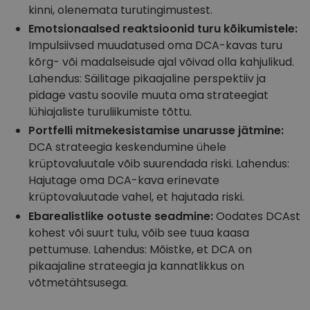
kinni, olenemata turutingimustest.
Emotsionaalsed reaktsioonid turu kõikumistele:
Impulsiivsed muudatused oma DCA-kavas turu
kõrg- või madalseisude ajal võivad olla kahjulikud.
Lahendus: Säilitage pikaajaline perspektiiv ja
pidage vastu soovile muuta oma strateegiat
lühiajaliste turuliikumiste tõttu.
Portfelli mitmekesistamise unarusse jätmine:
DCA strateegia keskendumine ühele
krüptovaluutale võib suurendada riski. Lahendus:
Hajutage oma DCA-kava erinevate
krüptovaluutade vahel, et hajutada riski.
Ebarealistlike ootuste seadmine:
Oodates DCAst
kohest või suurt tulu, võib see tuua kaasa
pettumuse. Lahendus: Mõistke, et DCA on
pikaajaline strateegia ja kannatlikkus on
võtmetähtsusega.