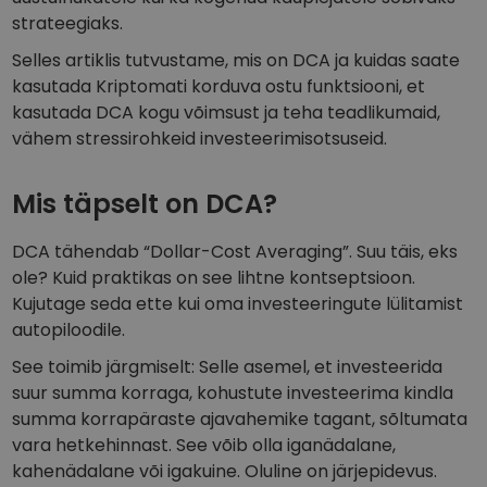
Avasta investeerimisvõimalusi
strateegiaks.
Portfellianalüüs
Selles artiklis tutvustame, mis on DCA ja kuidas saate
Nutikad ülevaated optimaalseks jõudluseks
kasutada Kriptomati korduva ostu funktsiooni, et
kasutada DCA kogu võimsust ja teha teadlikumaid,
vähem stressirohkeid investeerimisotsuseid.
Mis täpselt on DCA?
DCA tähendab “Dollar-Cost Averaging”. Suu täis, eks
ole? Kuid praktikas on see lihtne kontseptsioon.
Kujutage seda ette kui oma investeeringute lülitamist
autopiloodile.
See toimib järgmiselt: Selle asemel, et investeerida
suur summa korraga, kohustute investeerima kindla
summa korrapäraste ajavahemike tagant, sõltumata
vara hetkehinnast. See võib olla iganädalane,
kahenädalane või igakuine. Oluline on järjepidevus.