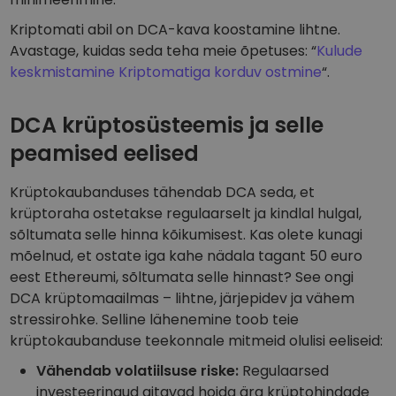
Kriptomati abil on DCA-kava koostamine lihtne.
Avastage, kuidas seda teha meie õpetuses: “
Kulude
keskmistamine Kriptomatiga korduv ostmine
“.
DCA krüptosüsteemis ja selle
peamised eelised
Krüptokaubanduses tähendab DCA seda, et
krüptoraha ostetakse regulaarselt ja kindlal hulgal,
sõltumata selle hinna kõikumisest. Kas olete kunagi
mõelnud, et ostate iga kahe nädala tagant 50 euro
eest Ethereumi, sõltumata selle hinnast? See ongi
DCA krüptomaailmas – lihtne, järjepidev ja vähem
stressirohke. Selline lähenemine toob teie
krüptokaubanduse teekonnale mitmeid olulisi eeliseid:
Vähendab volatiilsuse riske:
Regulaarsed
investeeringud aitavad hoida ära krüptohindade