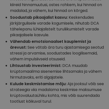
kiireid hinnamuutusi, ostes rohkem, kui hinnad on
madalad, ja vähem, kui hinnad on kõrged.
Soodustab pikaajalist kasvu:
Keskendudes
järkjärgulisele varade kogumisele, nihutab DCA
tähelepanu lühiajalistelt turuliikumistelt varade
pikaajalisele kasvule.
Vähendab emotsionaalset kauplemist ja
ärevust:
See võtab ära turu ajastamisega seotud
stressi ja arvamise, soodustades loogilisemaid,
vähem impulsiivseid otsuseid.
Lihtsustab investeerimist:
DCA muudab
krüptomaailma sisenemise lihtsamaks ja vähem
hirmutavaks, eriti algajatele.
Kulude keskmistamise mõju:
Aja jooksul võib see
strateegia viia madalama keskmise maksumuse
krüptovaluutaühiku kohta, mis võib suurendada
tootlust kõikuval turul.