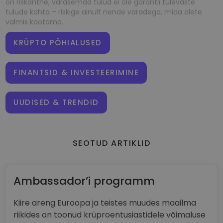
on riskantne, varasemad tulud ei ole garantii tulevaste
tulude kohta – riskige ainult nende varadega, mida olete
valmis kaotama.
KRÜPTO PÕHIALUSED
FINANTSID & INVESTEERIMINE
UUDISED & TRENDID
SEOTUD ARTIKLID
Ambassador’i programm
Kiire areng Euroopa ja teistes muudes maailma
riikides on toonud krüproentusiastidele võimaluse