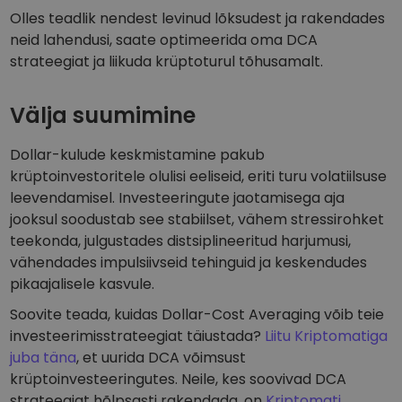
Olles teadlik nendest levinud lõksudest ja rakendades
neid lahendusi, saate optimeerida oma DCA
strateegiat ja liikuda krüptoturul tõhusamalt.
Välja suumimine
Dollar-kulude keskmistamine pakub
krüptoinvestoritele olulisi eeliseid, eriti turu volatiilsuse
leevendamisel. Investeeringute jaotamisega aja
jooksul soodustab see stabiilset, vähem stressirohket
teekonda, julgustades distsiplineeritud harjumusi,
vähendades impulsiivseid tehinguid ja keskendudes
pikaajalisele kasvule.
Soovite teada, kuidas Dollar-Cost Averaging võib teie
investeerimisstrateegiat täiustada?
Liitu Kriptomatiga
juba täna
, et uurida DCA võimsust
krüptoinvesteeringutes. Neile, kes soovivad DCA
strateegiat hõlpsasti rakendada, on
Kriptomati