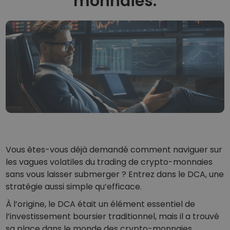
monnaies.
...aujourd'hui cela vaudait
Portefeuilles intelligents
Une façon intelligente d'investir dans les crypto-monnaies
Portefeuille Kriptomat
Un portefeuille crypto simple et sécurisé
Explorateur d'investissement
Trouve ta stratégie crypto
KriptoEarn
Gagnez des récompenses sur votre crypto
Coffre-fort
Économisez des crypto-monnaies pour votre avenir
Vous êtes-vous déjà demandé comment naviguer sur
les vagues volatiles du trading de crypto-monnaies
Achat récurrent
Investissements réguliers (DCA)
sans vous laisser submerger ? Entrez dans le DCA, une
stratégie aussi simple qu’efficace.
Alertes de prix
Mise à jour en temps réel du prix de vos jetons préférés
À l’origine, le DCA était un élément essentiel de
l’investissement boursier traditionnel, mais il a trouvé
Explorer les actifs
sa place dans le monde des crypto-monnaies,