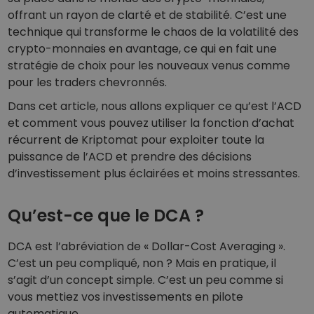
Découvrir les opportunités d'investissement
offrant un rayon de clarté et de stabilité. C’est une
technique qui transforme le chaos de la volatilité des
Portefeuille données analytiques
Des informations pertinentes pour des performances optimales
crypto-monnaies en avantage, ce qui en fait une
stratégie de choix pour les nouveaux venus comme
pour les traders chevronnés.
Dans cet article, nous allons expliquer ce qu’est l’ACD
et comment vous pouvez utiliser la fonction d’achat
récurrent de Kriptomat pour exploiter toute la
puissance de l’ACD et prendre des décisions
d’investissement plus éclairées et moins stressantes.
Qu’est-ce que le DCA ?
DCA est l’abréviation de « Dollar-Cost Averaging ».
C’est un peu compliqué, non ? Mais en pratique, il
s’agit d’un concept simple. C’est un peu comme si
vous mettiez vos investissements en pilote
automatique.