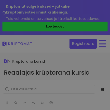
Kriptomat sulgeb uksed – jätkake
krüptoinvesteerimist Krakeniga.
Teie vahendid on turvalised ja täielikult kättesaadavad.
Loe teadet
Registreeru
Krüptoraha kursid
Reaalajas krüptoraha kursid