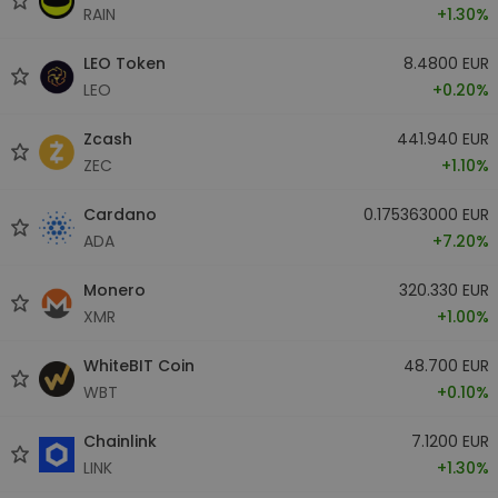
RAIN
+1.30%
LEO Token
8.4800 EUR
LEO
+0.20%
Zcash
441.940 EUR
ZEC
+1.10%
Cardano
0.175363000 EUR
ADA
+7.20%
Monero
320.330 EUR
XMR
+1.00%
WhiteBIT Coin
48.700 EUR
WBT
+0.10%
Chainlink
7.1200 EUR
LINK
+1.30%