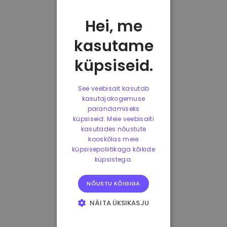
Hei, me
kasutame
küpsiseid.
See veebisait kasutab
kasutajakogemuse
parandamiseks
küpsiseid. Meie veebisaiti
kasutades nõustute
kooskõlas meie
küpsisepoliitikaga kõikide
küpsistega.
NÕUSTU KÕIGIGA
NÄITA ÜKSIKASJU
HÄDAVAJALIKUD