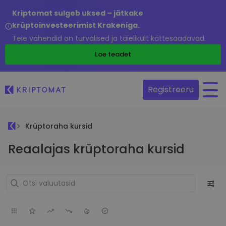
Kriptomat sulgeb uksed – jätkake
krüptoinvesteerimist Krakeniga.
Teie vahendid on turvalised ja täielikult kättesaadavad.
Loe teadet
Registreeru
Krüptoraha kursid
Reaalajas krüptoraha kursid