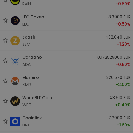
RAIN
-0.50%
LEO Token
8.3900 EUR
LEO
-0.50%
Zcash
432.040 EUR
ZEC
-1.20%
Cardano
0.172525000 EUR
ADA
-0.80%
Monero
326.570 EUR
XMR
+2.00%
WhiteBIT Coin
48.610 EUR
WBT
+0.40%
Chainlink
7.2000 EUR
LINK
+1.60%