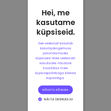
Hei, me
kasutame
küpsiseid.
See veebisait kasutab
kasutajakogemuse
parandamiseks
küpsiseid. Meie veebisaiti
kasutades nõustute
kooskõlas meie
küpsisepoliitikaga kõikide
küpsistega.
NÕUSTU KÕIGIGA
NÄITA ÜKSIKASJU
HÄDAVAJALIKUD