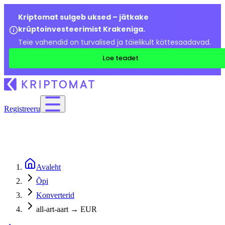
Kriptomat sulgeb uksed – jätkake
krüptoinvesteerimist Krakeniga.
Teie vahendid on turvalised ja täielikult kättesaadavad.
Loe teadet
Registreeru
Avaleht
Õpi
Konverterid
all-art-aart → EUR