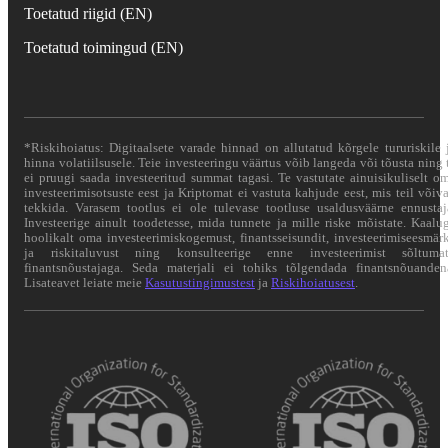
Toetatud riigid (EN)
Toetatud toimingud (EN)
*Riskihoiatus: Digitaalsete varade hinnad on allutatud kõrgele tururiskile 
hinna volatiilsusele. Teie investeeringu väärtus võib langeda või tõusta ning 
ei pruugi saada investeeritud summat tagasi. Te vastutate ainuisikuliselt o
investeerimisotsuste eest ja Kriptomat ei vastuta kahjude eest, mis teil võiv
tekkida. Varasem tootlus ei ole tulevase tootluse usaldusväärne ennustaj
Investeerige ainult toodetesse, mida tunnete ja mille riske mõistate. Kaalu
hoolikalt oma investeerimiskogemust, finantsseisundit, investeerimiseesmär
ja riskitaluvust ning konsulteerige enne investeerimist sõltuma
finantsnõustajaga. Seda materjali ei tohiks tõlgendada finantsnõuanden
Lisateavet leiate meie
Kasutustingimustest
ja
Riskihoiatusest
.