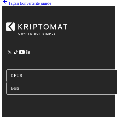
Tagasi konverterite juurde
€ EUR
Eesti