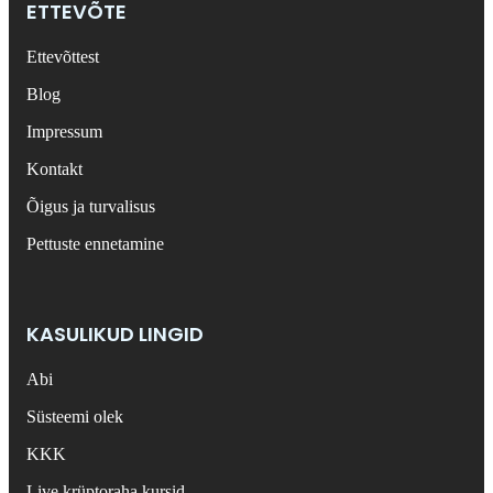
ETTEVÕTE
Ettevõttest
Blog
Impressum
Kontakt
Õigus ja turvalisus
Pettuste ennetamine
KASULIKUD LINGID
Abi
Süsteemi olek
KKK
Live krüptoraha kursid