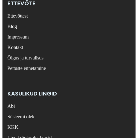
ETTEVÕTE
Ettevõttest
Blog
Impressum
Kontakt
Õigus ja turvalisus
Pettuste ennetamine
KASULIKUD LINGID
Abi
Süsteemi olek
KKK
Live krüptoraha kursid