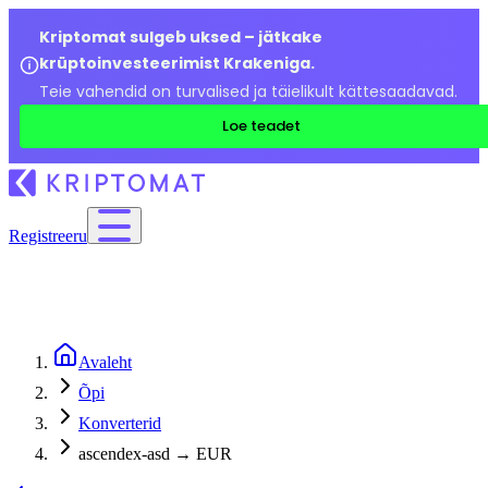
Kriptomat sulgeb uksed – jätkake
krüptoinvesteerimist Krakeniga.
Teie vahendid on turvalised ja täielikult kättesaadavad.
Loe teadet
Registreeru
Avaleht
Õpi
Konverterid
ascendex-asd → EUR