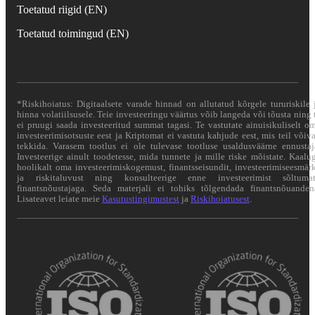
Toetatud riigid (EN)
Toetatud toimingud (EN)
*Riskihoiatus: Digitaalsete varade hinnad on allutatud kõrgele tururiskile 
hinna volatiilsusele. Teie investeeringu väärtus võib langeda või tõusta ning 
ei pruugi saada investeeritud summat tagasi. Te vastutate ainuisikuliselt o
investeerimisotsuste eest ja Kriptomat ei vastuta kahjude eest, mis teil võiv
tekkida. Varasem tootlus ei ole tulevase tootluse usaldusväärne ennustaj
Investeerige ainult toodetesse, mida tunnete ja mille riske mõistate. Kaalu
hoolikalt oma investeerimiskogemust, finantsseisundit, investeerimiseesmär
ja riskitaluvust ning konsulteerige enne investeerimist sõltuma
finantsnõustajaga. Seda materjali ei tohiks tõlgendada finantsnõuanden
Lisateavet leiate meie
Kasutustingimustest
ja
Riskihoiatusest
.