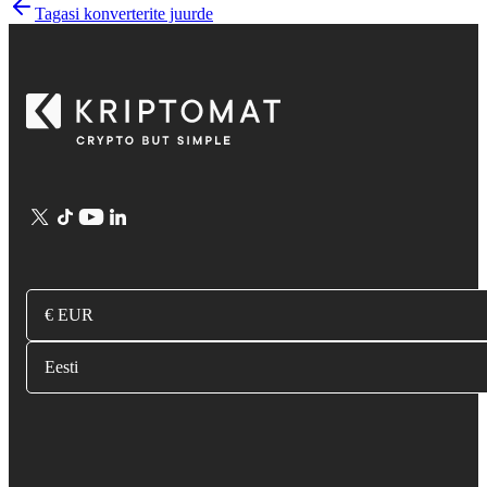
Tagasi konverterite juurde
€ EUR
Eesti