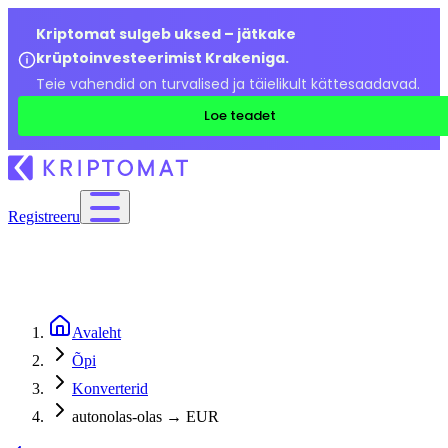
Kriptomat sulgeb uksed – jätkake
krüptoinvesteerimist Krakeniga.
Teie vahendid on turvalised ja täielikult kättesaadavad.
Loe teadet
Registreeru
Avaleht
Õpi
Konverterid
autonolas-olas → EUR