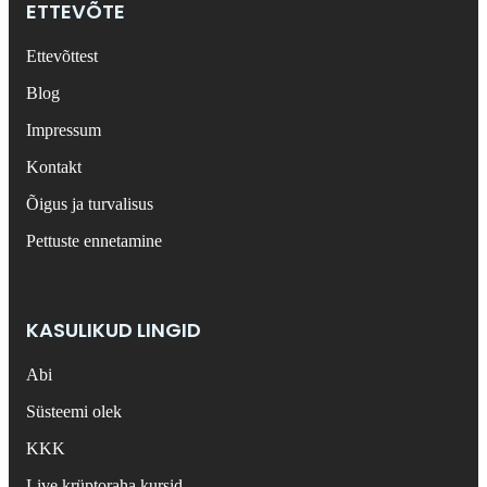
ETTEVÕTE
Ettevõttest
Blog
Impressum
Kontakt
Õigus ja turvalisus
Pettuste ennetamine
KASULIKUD LINGID
Abi
Süsteemi olek
KKK
Live krüptoraha kursid