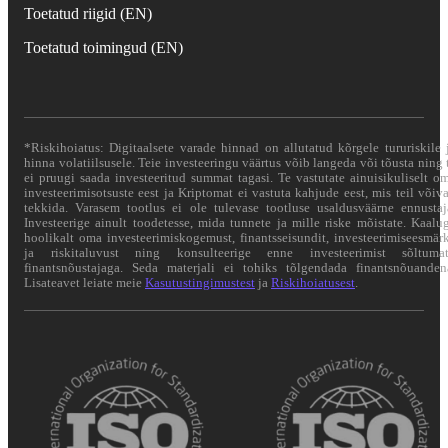
Toetatud riigid (EN)
Toetatud toimingud (EN)
*Riskihoiatus: Digitaalsete varade hinnad on allutatud kõrgele tururiskile 
hinna volatiilsusele. Teie investeeringu väärtus võib langeda või tõusta ning 
ei pruugi saada investeeritud summat tagasi. Te vastutate ainuisikuliselt o
investeerimisotsuste eest ja Kriptomat ei vastuta kahjude eest, mis teil võiv
tekkida. Varasem tootlus ei ole tulevase tootluse usaldusväärne ennustaj
Investeerige ainult toodetesse, mida tunnete ja mille riske mõistate. Kaalu
hoolikalt oma investeerimiskogemust, finantsseisundit, investeerimiseesmär
ja riskitaluvust ning konsulteerige enne investeerimist sõltuma
finantsnõustajaga. Seda materjali ei tohiks tõlgendada finantsnõuanden
Lisateavet leiate meie
Kasutustingimustest
ja
Riskihoiatusest
.