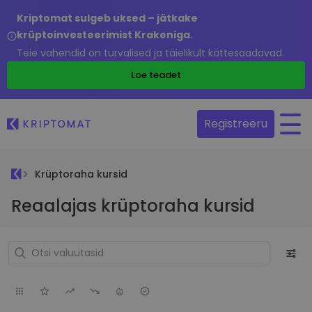
Kriptomat sulgeb uksed – jätkake
krüptoinvesteerimist Krakeniga.
Teie vahendid on turvalised ja täielikult kättesaadavad.
Loe teadet
Registreeru
Krüptoraha kursid
Reaalajas krüptoraha kursid