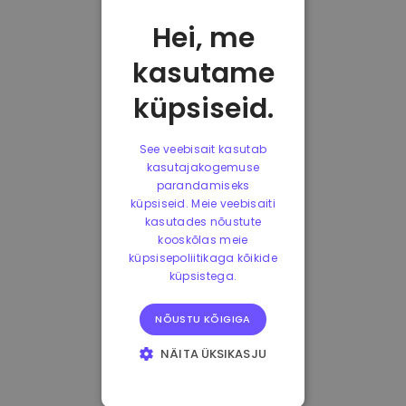
Hei, me
kasutame
küpsiseid.
See veebisait kasutab
kasutajakogemuse
parandamiseks
küpsiseid. Meie veebisaiti
kasutades nõustute
kooskõlas meie
küpsisepoliitikaga kõikide
küpsistega.
NÕUSTU KÕIGIGA
NÄITA ÜKSIKASJU
HÄDAVAJALIKUD
KÜPSISED