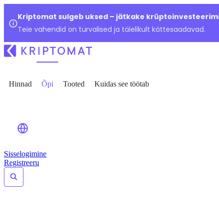
Kriptomat sulgeb uksed – jätkake krüptoinvesteerimi
Teie vahendid on turvalised ja täielikult kättesaadavad.
Hinnad
Õpi
Tooted
Kuidas see töötab
Sisselogimine
Registreeru