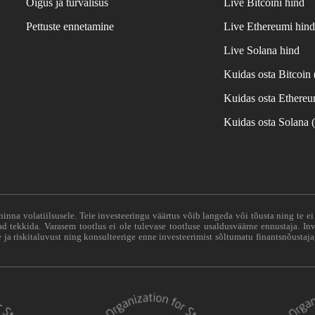
Õigus ja turvalisus
Live Bitcoini hind
Pettuste ennetamine
Live Ethereumi hin
Live Solana hind
Kuidas osta Bitcoin
Kuidas osta Ethere
Kuidas osta Solana
hinna volatiilsusele. Teie investeeringu väärtus võib langeda või tõusta ning te e
vad tekkida. Varasem tootlus ei ole tulevase tootluse usaldusväärne ennustaja. Inv
ja riskitaluvust ning konsulteerige enne investeerimist sõltumatu finantsnõustaja