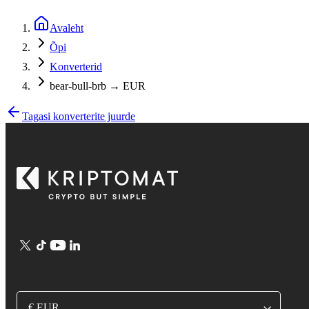
Avaleht
Õpi
Konverterid
bear-bull-brb → EUR
Tagasi konverterite juurde
€ EUR