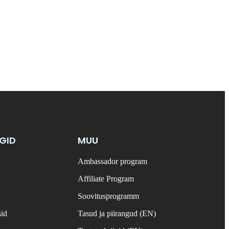
NGID
MUU
Ambassador program
Affiliate Program
Soovitusprogramm
sid
Tasud ja piirangud (EN)