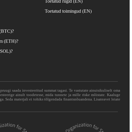
Toetatud riigid (EN)
d
Toetatud toimingud (EN)
 (BTC)?
um (ETH)?
 (SOL)?
i pruugi saada investeeritud summat tagasi. Te vastutate ainuisikuliselt oma
esteerige ainult toodetesse, mida tunnete ja mille riske mõistate. Kaaluge
ga. Seda materjali ei tohiks tõlgendada finantsnõuandena. Lisateavet leiate