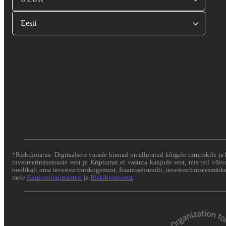
Eesti
*Riskihoiatus: Digitaalsete varade hinnad on allutatud kõrgele tururiskile ja 
investeerimisotsuste eest ja Kriptomat ei vastuta kahjude eest, mis teil või
hoolikalt oma investeerimiskogemust, finantsseisundit, investeerimiseesmärke 
meie
Kasutustingimustest
ja
Riskihoiatusest
.