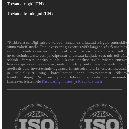
Toetatud riigid (EN)
Toetatud toimingud (EN)
*Riskihoiatus: Digitaalsete varade hinnad on allutatud kõrgele tururiskile 
hinna volatiilsusele. Teie investeeringu väärtus võib langeda või tõusta ning 
ei pruugi saada investeeritud summat tagasi. Te vastutate ainuisikuliselt o
investeerimisotsuste eest ja Kriptomat ei vastuta kahjude eest, mis teil võiv
tekkida. Varasem tootlus ei ole tulevase tootluse usaldusväärne ennustaj
Investeerige ainult toodetesse, mida tunnete ja mille riske mõistate. Kaalu
hoolikalt oma investeerimiskogemust, finantsseisundit, investeerimiseesmär
ja riskitaluvust ning konsulteerige enne investeerimist sõltuma
finantsnõustajaga. Seda materjali ei tohiks tõlgendada finantsnõuanden
Lisateavet leiate meie
Kasutustingimustest
ja
Riskihoiatusest
.