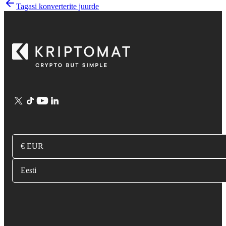
Tagasi konverterite juurde
€ EUR
Eesti