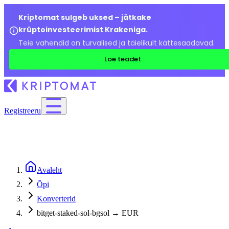
Kriptomat sulgeb uksed – jätkake
krüptoinvesteerimist Krakeniga.
Teie vahendid on turvalised ja täielikult kättesaadavad.
Loe teadet
Registreeru
Avaleht
Õpi
Konverterid
bitget-staked-sol-bgsol → EUR