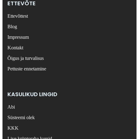
ETTEVÕTE
Ettevõttest
Blog
Impressum
Kontakt
Õigus ja turvalisus
Pettuste ennetamine
KASULIKUD LINGID
Abi
Süsteemi olek
KKK
Live krüptoraha kursid