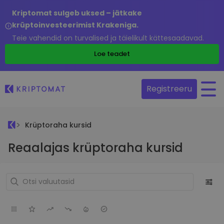
Kriptomat sulgeb uksed – jätkake
krüptoinvesteerimist Krakeniga.
Teie vahendid on turvalised ja täielikult kättesaadavad.
Loe teadet
Registreeru
Krüptoraha kursid
Reaalajas krüptoraha kursid