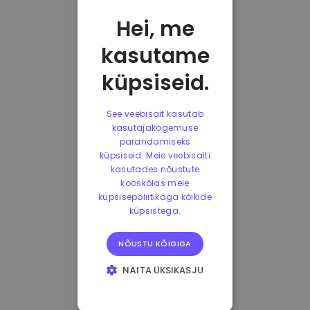
Hei, me
kasutame
küpsiseid.
See veebisait kasutab
kasutajakogemuse
parandamiseks
küpsiseid. Meie veebisaiti
kasutades nõustute
kooskõlas meie
küpsisepoliitikaga kõikide
küpsistega.
NÕUSTU KÕIGIGA
NÄITA ÜKSIKASJU
HÄDAVAJALIKUD
KÜPSISED