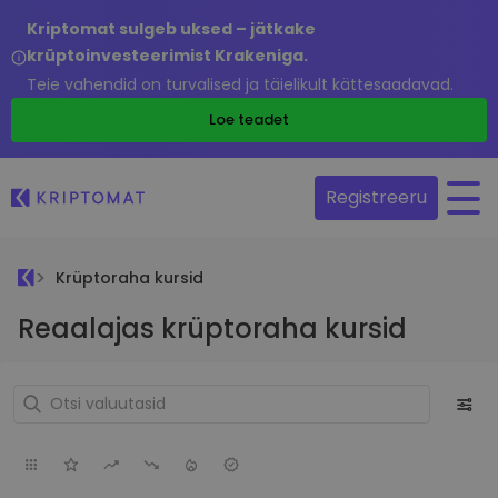
Kriptomat sulgeb uksed – jätkake
krüptoinvesteerimist Krakeniga.
Teie vahendid on turvalised ja täielikult kättesaadavad.
Loe teadet
Registreeru
Krüptoraha kursid
Reaalajas krüptoraha kursid