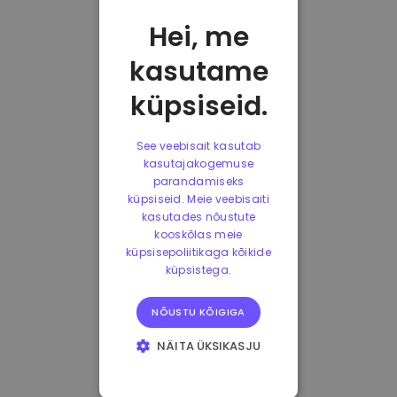
Hei, me
kasutame
küpsiseid.
See veebisait kasutab
kasutajakogemuse
parandamiseks
küpsiseid. Meie veebisaiti
kasutades nõustute
kooskõlas meie
küpsisepoliitikaga kõikide
küpsistega.
NÕUSTU KÕIGIGA
NÄITA ÜKSIKASJU
HÄDAVAJALIKUD
KÜPSISED