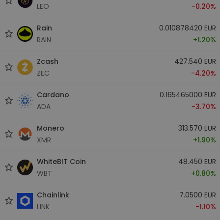
LEO
-0.20%
Rain
0.010878420 EUR
RAIN
+1.20%
Zcash
427.540 EUR
ZEC
-4.20%
Cardano
0.165465000 EUR
ADA
-3.70%
Monero
313.570 EUR
XMR
+1.90%
WhiteBIT Coin
48.450 EUR
WBT
+0.80%
Chainlink
7.0500 EUR
LINK
-1.10%