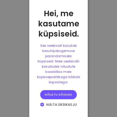
Hei, me
kasutame
küpsiseid.
See veebisait kasutab
kasutajakogemuse
parandamiseks
küpsiseid. Meie veebisaiti
kasutades nõustute
kooskõlas meie
küpsisepoliitikaga kõikide
küpsistega.
NÕUSTU KÕIGIGA
NÄITA ÜKSIKASJU
HÄDAVAJALIKUD