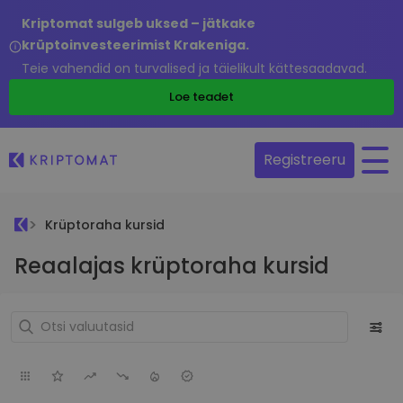
Kriptomat sulgeb uksed – jätkake
krüptoinvesteerimist Krakeniga.
Teie vahendid on turvalised ja täielikult kättesaadavad.
Loe teadet
Registreeru
Krüptoraha kursid
Reaalajas krüptoraha kursid