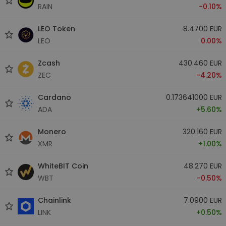
RAIN
-0.10%
LEO Token
8.4700 EUR
LEO
0.00%
Zcash
430.460 EUR
ZEC
-4.20%
Cardano
0.173641000 EUR
ADA
+5.60%
Monero
320.160 EUR
XMR
+1.00%
WhiteBIT Coin
48.270 EUR
WBT
-0.50%
Chainlink
7.0900 EUR
LINK
+0.50%