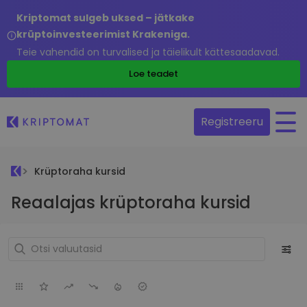
Kriptomat sulgeb uksed – jätkake
krüptoinvesteerimist Krakeniga.
Teie vahendid on turvalised ja täielikult kättesaadavad.
Loe teadet
Registreeru
Krüptoraha kursid
Reaalajas krüptoraha kursid