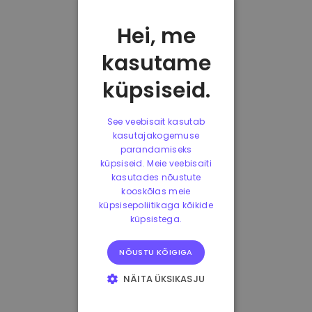
Hei, me
kasutame
küpsiseid.
See veebisait kasutab
kasutajakogemuse
parandamiseks
küpsiseid. Meie veebisaiti
kasutades nõustute
kooskõlas meie
küpsisepoliitikaga kõikide
küpsistega.
NÕUSTU KÕIGIGA
NÄITA ÜKSIKASJU
HÄDAVAJALIKUD