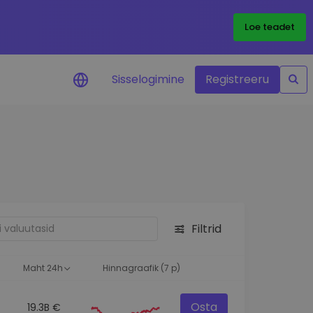
Loe teadet
Sisselogimine
Registreeru
 teie
i
Filtrid
eks
Maht 24h
Hinnagraafik (7 p)
Osta
19.3B €