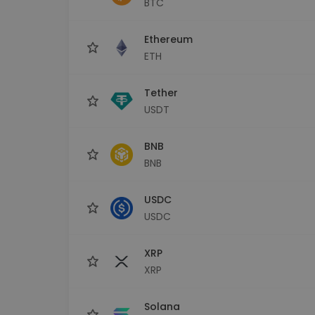
BTC
Investeeringute uuring
Leia oma krüptostrateegia
Ethereum
ETH
Tether
USDT
BNB
BNB
USDC
USDC
XRP
XRP
Solana