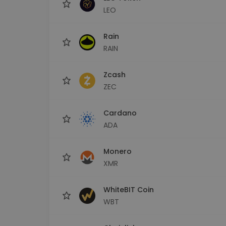
LEO
Rain
RAIN
Zcash
ZEC
Cardano
ADA
Monero
XMR
WhiteBIT Coin
WBT