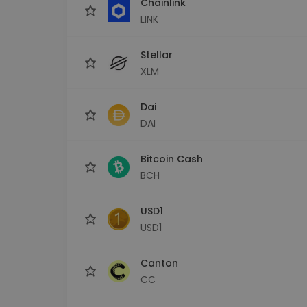
Chainlink
LINK
Stellar
XLM
Dai
DAI
Bitcoin Cash
BCH
USD1
USD1
Canton
CC