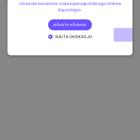
nõustute kooskõlas meie küpsisepoliitikaga kõikide
0.865673 €
-0.10%
3.4B €
küpsistega.
NÕUSTU KÕIGIGA
NÄITA ÜKSIKASJU
HÄDAVAJALIKUD KÜPSISED
JÕUDLUSKÜPSISED
REKLAAMKÜPSISED
FUNKTSIONAALSED KÜPSISED