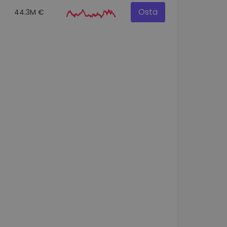
Osta
44.3M €