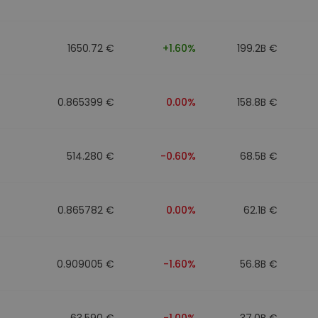
1650.72 €
+1.60%
199.2B €
0.865399 €
0.00%
158.8B €
514.280 €
-0.60%
68.5B €
0.865782 €
0.00%
62.1B €
0.909005 €
-1.60%
56.8B €
63.590 €
-1.00%
37.0B €