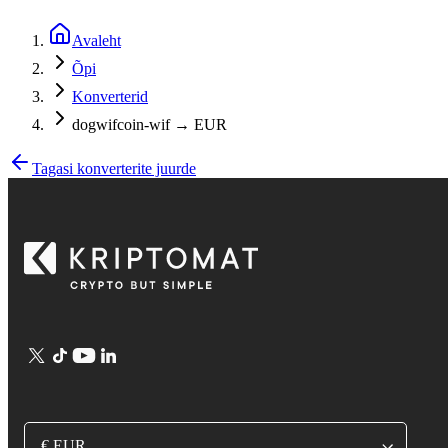
Avaleht
Õpi
Konverterid
dogwifcoin-wif → EUR
Tagasi konverterite juurde
€ EUR