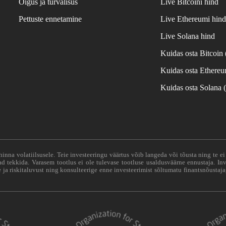
Õigus ja turvalisus
Live Bitcoini hind
Pettuste ennetamine
Live Ethereumi hin
Live Solana hind
Kuidas osta Bitcoin
Kuidas osta Ethere
Kuidas osta Solana
hinna volatiilsusele. Teie investeeringu väärtus võib langeda või tõusta ning te e
vad tekkida. Varasem tootlus ei ole tulevase tootluse usaldusväärne ennustaja. Inv
ja riskitaluvust ning konsulteerige enne investeerimist sõltumatu finantsnõustaja