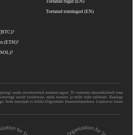
Toetatud riigid (EN)
d
Toetatud toimingud (EN)
 (BTC)?
um (ETH)?
 (SOL)?
i pruugi saada investeeritud summat tagasi. Te vastutate ainuisikuliselt oma
esteerige ainult toodetesse, mida tunnete ja mille riske mõistate. Kaaluge
ga. Seda materjali ei tohiks tõlgendada finantsnõuandena. Lisateavet leiate