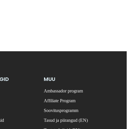
NGID
MUU
Ambassador program
Affiliate Program
Soovitusprogramm
sid
Tasud ja piirangud (EN)