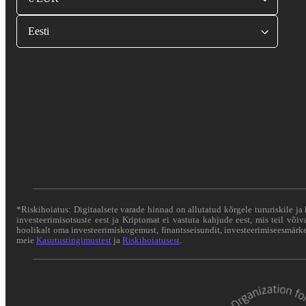
Eesti
*Riskihoiatus: Digitaalsete varade hinnad on allutatud kõrgele tururiskile ja 
investeerimisotsuste eest ja Kriptomat ei vastuta kahjude eest, mis teil või
hoolikalt oma investeerimiskogemust, finantsseisundit, investeerimiseesmärke 
meie
Kasutustingimustest
ja
Riskihoiatusest
.