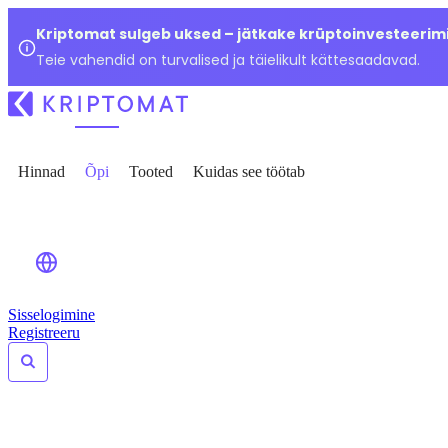
Kriptomat sulgeb uksed – jätkake krüptoinvesteerimi
Teie vahendid on turvalised ja täielikult kättesaadavad.
Hinnad
Õpi
Tooted
Kuidas see töötab
Sisselogimine
Registreeru