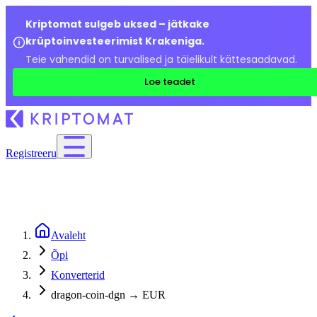
Kriptomat sulgeb uksed – jätkake
krüptoinvesteerimist Krakeniga.
Teie vahendid on turvalised ja täielikult kättesaadavad.
Loe teadet
Registreeru
Avaleht
Õpi
Konverterid
dragon-coin-dgn → EUR