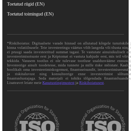
Toetatud riigid (EN)
Toetatud toimingud (EN)
*Riskihoiatus: Digitaalsete varade hinnad on allutatud kõrgele tururiskile 
hinna volatiilsusele. Teie investeeringu väärtus võib langeda või tõusta ning 
ei pruugi saada investeeritud summat tagasi. Te vastutate ainuisikuliselt o
investeerimisotsuste eest ja Kriptomat ei vastuta kahjude eest, mis teil võiv
tekkida. Varasem tootlus ei ole tulevase tootluse usaldusväärne ennustaj
Investeerige ainult toodetesse, mida tunnete ja mille riske mõistate. Kaalu
hoolikalt oma investeerimiskogemust, finantsseisundit, investeerimiseesmär
ja riskitaluvust ning konsulteerige enne investeerimist sõltuma
finantsnõustajaga. Seda materjali ei tohiks tõlgendada finantsnõuanden
Lisateavet leiate meie
Kasutustingimustest
ja
Riskihoiatusest
.