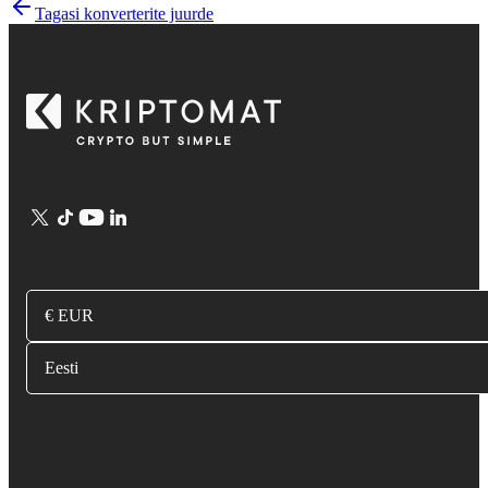
Tagasi konverterite juurde
€ EUR
Eesti