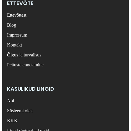
ETTEVÕTE
Ettevõttest
Blog
Impressum
Kontakt
Õigus ja turvalisus
Pettuste ennetamine
KASULIKUD LINGID
Abi
Süsteemi olek
KKK
Live krüptoraha kursid