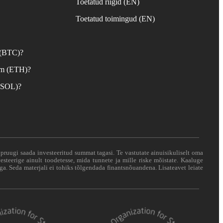
Toetatud riigid (EN)
d
Toetatud toimingud (EN)
 (BTC)?
um (ETH)?
 (SOL)?
i pruugi saada investeeritud summat tagasi. Te vastutate ainuisikuliselt oma
esteerige ainult toodetesse, mida tunnete ja mille riske mõistate. Kaaluge
ga. Seda materjali ei tohiks tõlgendada finantsnõuandena. Lisateavet leiate