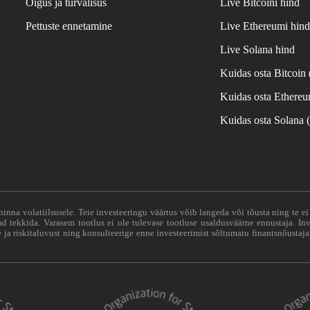
Õigus ja turvalisus
Live Bitcoini hind
Pettuste ennetamine
Live Ethereumi hin
Live Solana hind
Kuidas osta Bitcoin
Kuidas osta Ethere
Kuidas osta Solana
hinna volatiilsusele. Teie investeeringu väärtus võib langeda või tõusta ning te e
vad tekkida. Varasem tootlus ei ole tulevase tootluse usaldusväärne ennustaja. Inv
ja riskitaluvust ning konsulteerige enne investeerimist sõltumatu finantsnõustaja