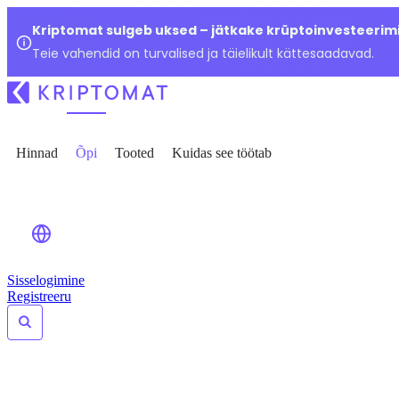
Kriptomat sulgeb uksed – jätkake krüptoinvesteerimi
Teie vahendid on turvalised ja täielikult kättesaadavad.
Hinnad
Õpi
Tooted
Kuidas see töötab
Sisselogimine
Registreeru