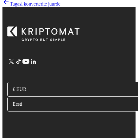
Tagasi konverterite juurde
€ EUR
Eesti