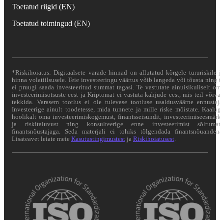
Toetatud riigid (EN)
Toetatud toimingud (EN)
*Riskihoiatus: Digitaalsete varade hinnad on allutatud kõrgele tururiskile 
hinna volatiilsusele. Teie investeeringu väärtus võib langeda või tõusta ning 
ei pruugi saada investeeritud summat tagasi. Te vastutate ainuisikuliselt o
investeerimisotsuste eest ja Kriptomat ei vastuta kahjude eest, mis teil võiv
tekkida. Varasem tootlus ei ole tulevase tootluse usaldusväärne ennustaj
Investeerige ainult toodetesse, mida tunnete ja mille riske mõistate. Kaalu
hoolikalt oma investeerimiskogemust, finantsseisundit, investeerimiseesmär
ja riskitaluvust ning konsulteerige enne investeerimist sõltuma
finantsnõustajaga. Seda materjali ei tohiks tõlgendada finantsnõuanden
Lisateavet leiate meie
Kasutustingimustest
ja
Riskihoiatusest
.