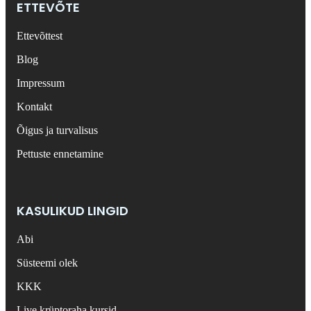
ETTEVÕTE
Ettevõttest
Blog
Impressum
Kontakt
Õigus ja turvalisus
Pettuste ennetamine
KASULIKUD LINGID
Abi
Süsteemi olek
KKK
Live krüptoraha kursid