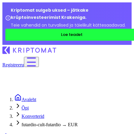
Kriptomat sulgeb uksed – jätkake
krüptoinvesteerimist Krakeniga.
Teie vahendid on turvalised ja täielikult kättesaadavad.
Loe teadet
Registreeru
Avaleht
Õpi
Konverterid
futardio-cult-futardio → EUR