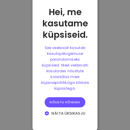
Hei, me
kasutame
küpsiseid.
See veebisait kasutab
kasutajakogemuse
parandamiseks
küpsiseid. Meie veebisaiti
kasutades nõustute
kooskõlas meie
küpsisepoliitikaga kõikide
küpsistega.
NÕUSTU KÕIGIGA
NÄITA ÜKSIKASJU
HÄDAVAJALIKUD
KÜPSISED