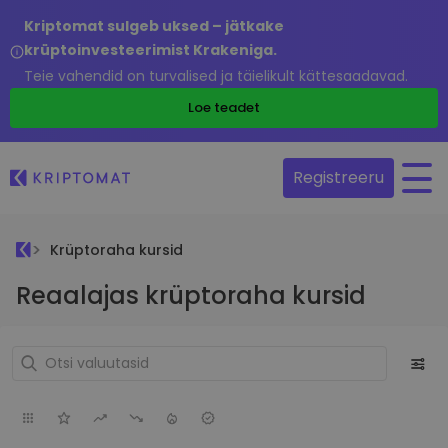
Kriptomat sulgeb uksed – jätkake
krüptoinvesteerimist Krakeniga.
Teie vahendid on turvalised ja täielikult kättesaadavad.
Loe teadet
Registreeru
Krüptoraha kursid
Reaalajas krüptoraha kursid