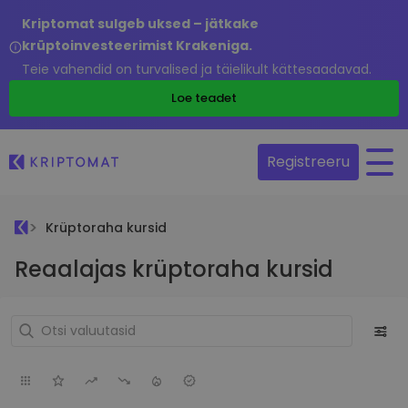
Kriptomat sulgeb uksed – jätkake
krüptoinvesteerimist Krakeniga.
Teie vahendid on turvalised ja täielikult kättesaadavad.
Loe teadet
Registreeru
Krüptoraha kursid
Reaalajas krüptoraha kursid