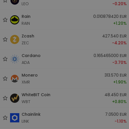
LEO
-0.20%
Rain
0.010878420 EUR
RAIN
+1.20%
Zcash
427.540 EUR
ZEC
-4.20%
Cardano
0.165465000 EUR
ADA
-3.70%
Monero
313.570 EUR
XMR
+1.90%
WhiteBIT Coin
48.450 EUR
WBT
+0.80%
Chainlink
7.0500 EUR
LINK
-1.10%