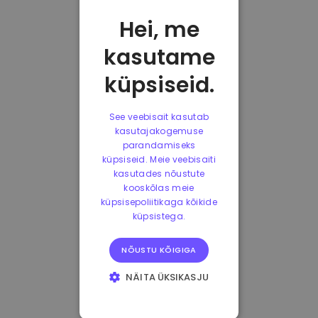
Hei, me
kasutame
küpsiseid.
See veebisait kasutab
kasutajakogemuse
parandamiseks
küpsiseid. Meie veebisaiti
kasutades nõustute
kooskõlas meie
küpsisepoliitikaga kõikide
küpsistega.
NÕUSTU KÕIGIGA
NÄITA ÜKSIKASJU
HÄDAVAJALIKUD
KÜPSISED