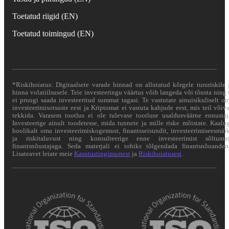
Toetatud riigid (EN)
Toetatud toimingud (EN)
*Riskihoiatus: Digitaalsete varade hinnad on allutatud kõrgele tururiskile 
hinna volatiilsusele. Teie investeeringu väärtus võib langeda või tõusta ning 
ei pruugi saada investeeritud summat tagasi. Te vastutate ainuisikuliselt o
investeerimisotsuste eest ja Kriptomat ei vastuta kahjude eest, mis teil võiv
tekkida. Varasem tootlus ei ole tulevase tootluse usaldusväärne ennustaj
Investeerige ainult toodetesse, mida tunnete ja mille riske mõistate. Kaalu
hoolikalt oma investeerimiskogemust, finantsseisundit, investeerimiseesmär
ja riskitaluvust ning konsulteerige enne investeerimist sõltuma
finantsnõustajaga. Seda materjali ei tohiks tõlgendada finantsnõuanden
Lisateavet leiate meie
Kasutustingimustest
ja
Riskihoiatusest
.