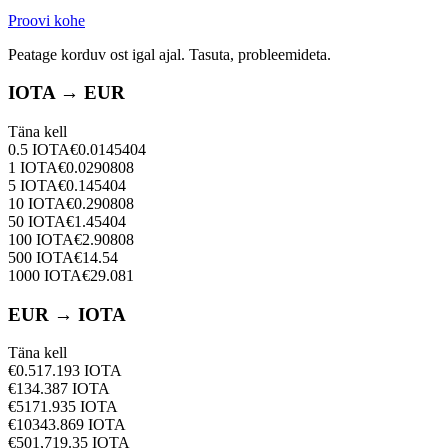
Proovi kohe
Peatage korduv ost igal ajal. Tasuta, probleemideta.
IOTA → EUR
Täna kell
0.5
IOTA
€
0.0145404
1
IOTA
€
0.0290808
5
IOTA
€
0.145404
10
IOTA
€
0.290808
50
IOTA
€
1.45404
100
IOTA
€
2.90808
500
IOTA
€
14.54
1000
IOTA
€
29.081
EUR → IOTA
Täna kell
€
0.5
17.193
IOTA
€
1
34.387
IOTA
€
5
171.935
IOTA
€
10
343.869
IOTA
€
50
1,719.35
IOTA