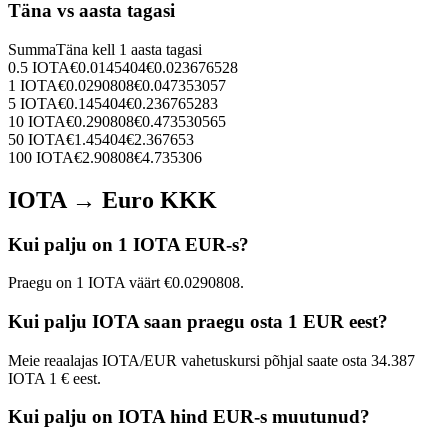
Täna vs aasta tagasi
Summa
Täna kell
1 aasta tagasi
0.5
IOTA
€
0.0145404
€
0.023676528
1
IOTA
€
0.0290808
€
0.047353057
5
IOTA
€
0.145404
€
0.236765283
10
IOTA
€
0.290808
€
0.473530565
50
IOTA
€
1.45404
€
2.367653
100
IOTA
€
2.90808
€
4.735306
IOTA → Euro KKK
Kui palju on 1 IOTA EUR-s?
Praegu on 1 IOTA väärt €0.0290808.
Kui palju IOTA saan praegu osta 1 EUR eest?
Meie reaalajas IOTA/EUR vahetuskursi põhjal saate osta 34.387
IOTA 1 € eest.
Kui palju on IOTA hind EUR-s muutunud?