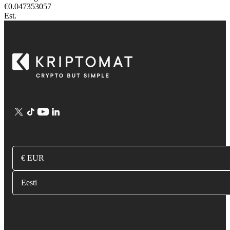
€
0.047353057
Est.
€ EUR
Eesti