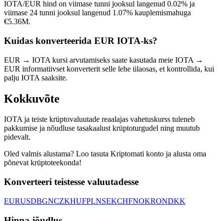
IOTA/EUR hind on viimase tunni jooksul langenud 0.02% ja
viimase 24 tunni jooksul langenud 1.07% kauplemismahuga
€5.36M.
Kuidas konverteerida EUR IOTA-ks?
EUR → IOTA kursi arvutamiseks saate kasutada meie IOTA →
EUR informatiivset konverterit selle lehe ülaosas, et kontrollida, kui
palju IOTA saaksite.
Kokkuvõte
IOTA ja teiste krüptovaluutade reaalajas vahetuskurss tuleneb
pakkumise ja nõudluse tasakaalust krüptoturgudel ning muutub
pidevalt.
Oled valmis alustama? Loo tasuta Kriptomati konto ja alusta oma
põnevat krüptoteekonda!
Konverteeri teistesse valuutadesse
EUR
USD
BGN
CZK
HUF
PLN
SEK
CHF
NOK
RON
DKK
Hinna jõudlus