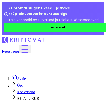
Kriptomat sulgeb uksed – jätkake
krüptoinvesteerimist Krakeniga.
Teie vahendid on turvalised ja täielikult kättesaadavad.
Loe teadet
Registreeru
Avaleht
Õpi
Konverterid
IOTA → EUR