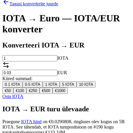
Tagasi konverterite juurde
IOTA → Euro — IOTA/EUR
konverter
Konverteeri IOTA → EUR
IOTA
EUR
Kiired summad:
0.1
IOTA
0.5
IOTA
1
IOTA
5
IOTA
10
IOTA
€
50
€
100
€
250
€
500
€
1000
Osta IOTA
IOTA → EUR turu ülevaade
Praegune
IOTA hind
on €0.0290808, ringluses olev kogus on 5B
IOTA. See tähendab, et IOTA turupositsioon on #190 kogu
turukapitalisatsiooniga €133.24M.