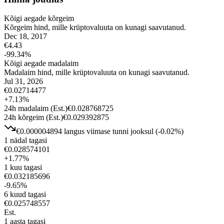
Kõigi aegade kõrgeim
Kõrgeim hind, mille krüptovaluuta on kunagi saavutanud.
Dec 18, 2017
€
4.43
-99.34
%
Kõigi aegade madalaim
Madalaim hind, mille krüptovaluuta on kunagi saavutanud.
Jul 31, 2026
€
0.02714477
+
7.13
%
24h madalaim
(Est.)
€
0.028768725
24h kõrgeim
(Est.)
€
0.029392875
€
0.000004894
langus
viimase tunni jooksul
(
-0.02
%)
1 nädal tagasi
€
0.028574101
+
1.77
%
1 kuu tagasi
€
0.032185696
-9.65
%
6 kuud tagasi
€
0.025748557
Est.
1 aasta tagasi