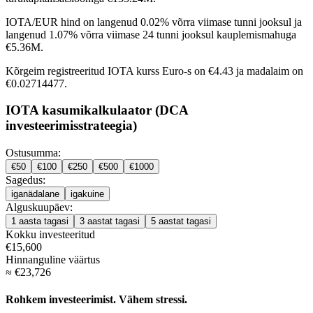
IOTA/EUR hind on
langenud 0.02% võrra
viimase tunni jooksul ja
langenud 1.07% võrra
viimase 24 tunni jooksul kauplemismahuga
€5.36M.
Kõrgeim registreeritud IOTA kurss Euro-s on €4.43 ja madalaim on
€0.02714477.
IOTA kasumikalkulaator (DCA
investeerimisstrateegia)
Ostusumma:
€
50
€
100
€
250
€
500
€
1000
Sagedus:
iganädalane
igakuine
Alguskuupäev:
1 aasta tagasi
3 aastat tagasi
5 aastat tagasi
Kokku investeeritud
€
15,600
Hinnanguline väärtus
≈
€
23,726
Rohkem investeerimist. Vähem stressi.