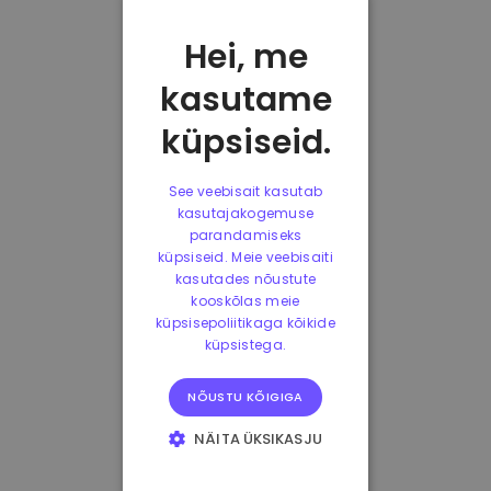
Hei, me
kasutame
küpsiseid.
See veebisait kasutab
kasutajakogemuse
parandamiseks
küpsiseid. Meie veebisaiti
kasutades nõustute
kooskõlas meie
küpsisepoliitikaga kõikide
küpsistega.
NÕUSTU KÕIGIGA
NÄITA ÜKSIKASJU
HÄDAVAJALIKUD