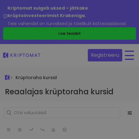
Kriptomat sulgeb uksed – jätkake
krüptoinvesteerimist Krakeniga.
Teie vahendid on turvalised ja täielikult kättesaadavad.
Loe teadet
Registreeru
Krüptoraha kursid
Reaalajas krüptoraha kursid