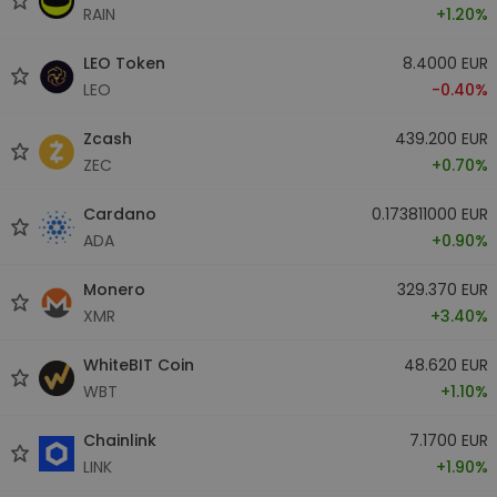
RAIN
+1.20%
LEO Token
8.4000 EUR
LEO
-0.40%
Zcash
439.200 EUR
ZEC
+0.70%
Cardano
0.173811000 EUR
ADA
+0.90%
Monero
329.370 EUR
XMR
+3.40%
WhiteBIT Coin
48.620 EUR
WBT
+1.10%
Chainlink
7.1700 EUR
LINK
+1.90%