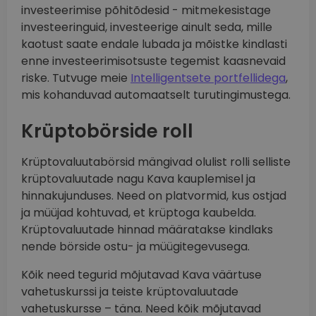
investeerimise põhitõdesid - mitmekesistage
investeeringuid, investeerige ainult seda, mille
kaotust saate endale lubada ja mõistke kindlasti
enne investeerimisotsuste tegemist kaasnevaid
riske. Tutvuge meie
Intelligentsete portfellidega
,
mis kohanduvad automaatselt turutingimustega.
Krüptobörside roll
Krüptovaluutabörsid mängivad olulist rolli selliste
krüptovaluutade nagu Kava kauplemisel ja
hinnakujunduses. Need on platvormid, kus ostjad
ja müüjad kohtuvad, et krüptoga kaubelda.
Krüptovaluutade hinnad määratakse kindlaks
nende börside ostu- ja müügitegevusega.
Kõik need tegurid mõjutavad Kava väärtuse
vahetuskurssi ja teiste krüptovaluutade
vahetuskursse – täna. Need kõik mõjutavad