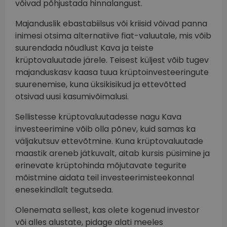
võivad põhjustada hinnalangust.
Majanduslik ebastabiilsus või kriisid võivad panna
inimesi otsima alternatiive fiat-valuutale, mis võib
suurendada nõudlust Kava ja teiste
krüptovaluutade järele. Teisest küljest võib tugev
majanduskasv kaasa tuua krüptoinvesteeringute
suurenemise, kuna üksikisikud ja ettevõtted
otsivad uusi kasumivõimalusi.
Sellistesse krüptovaluutadesse nagu Kava
investeerimine võib olla põnev, kuid samas ka
väljakutsuv ettevõtmine. Kuna krüptovaluutade
maastik areneb jätkuvalt, aitab kursis püsimine ja
erinevate krüptohinda mõjutavate tegurite
mõistmine aidata teil investeerimisteekonnal
enesekindlalt tegutseda.
Olenemata sellest, kas olete kogenud investor
või alles alustate, pidage alati meeles