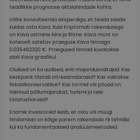
teadlikke prognoose aktsiahindade kohta.
Võite konsulteerida eksperdiga, et teada saada
kuidas osta Kava. Kuid Kriptomati rakendusega
on Kava ostmine kiire ja lihtne. Kava münt on
koheselt ostetav praeguse Kava hinnaga
0.035462320 €. Praegused hinnad kuvatakse
alati Kava graafikul.
Olulised on ka uudised, eriti majandusnäitajad. Kas
keskpank tõstab intressimäärasid? Kas valitakse
fiskaalkonservatiive? Kas tormid või põuad on
häirinud põllumajandust, turismi ja teisi
tööstusharusid?
Enamik investoreid leiab, et ostu või müügi
hindamisel on kõige parem rakendada nii tehnilisi
kui ka fundamentaalseid analüüsimeetodeid.