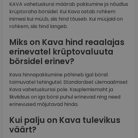
KAVA vahetuskursi määrab pakkumine ja nõudlus
krüptoraha börsidel. Kui Kava ostab rohkem
inimesi kui müüb, siis hind tõuseb. Kui müüjaid on
rohkem, siis hind langeb.
Miks on Kava hind reaalajas
erinevatel krüptovaluuta
börsidel erinev?
Kava hinnapakkumine põhineb igal börsil
toimuvatel tehingutel. Standardset ülemaailmset
Kava vahetuskurssi pole. Kauplemismaht ja
likviidsus on iga börsi puhul erinevad ning need
erinevused mõjutavad hinda.
Kui palju on Kava tulevikus
väärt?