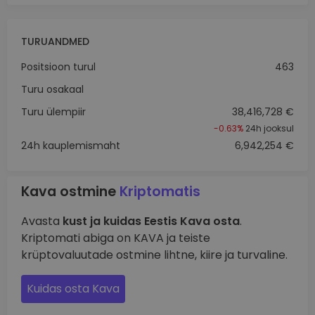
TURUANDMED
Positsioon turul
463
Turu osakaal
Turu ülempiir
38,416,728 €
-0.63%
24h jooksul
24h kauplemismaht
6,942,254 €
Kava ostmine
Kriptomatis
Avasta
kust ja kuidas Eestis Kava osta
.
Kriptomati abiga on KAVA ja teiste
krüptovaluutade ostmine lihtne, kiire ja turvaline.
Kuidas osta Kava