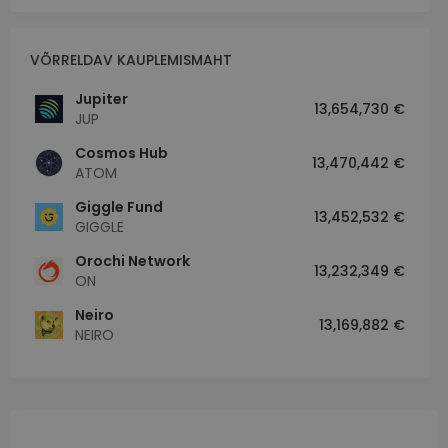
VÕRRELDAV KAUPLEMISMAHT
Jupiter
13,654,730 €
JUP
Cosmos Hub
13,470,442 €
ATOM
Giggle Fund
13,452,532 €
GIGGLE
Orochi Network
13,232,349 €
ON
Neiro
13,169,882 €
NEIRO