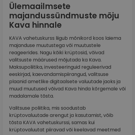
Ülemaailmsete
majandussündmuste mõju
Kava hinnale
KAVA vahetuskurss liigub mõnikord koos laiema
majanduse muutustega või muutustele
reageerides. Nagu kõiki krüptosid, võivad
valitsuste määrused mõjutada ka Kava.
Maksupoliitika, investeeringuid reguleerivad
eeskirjad, kaevandamispiirangud, valitsuse
plaanid ametlike digitaalsete valuutade jaoks ja
muud muutused võivad Kava hinda kõrgemale või
madalamale tõsta.
Valitsuse poliitika, mis soodustab
krüptovaluutade arengut ja kasutamist, võib
tõsta KAVA vahetuskurssi, samas kui
krüptovaluutat piiravad või keelavad meetmed