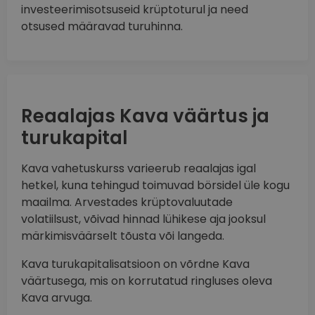
investeerimisotsuseid krüptoturul ja need
otsused määravad turuhinna.
Reaalajas Kava väärtus ja
turukapital
Kava vahetuskurss varieerub reaalajas igal
hetkel, kuna tehingud toimuvad börsidel üle kogu
maailma. Arvestades krüptovaluutade
volatiilsust, võivad hinnad lühikese aja jooksul
märkimisväärselt tõusta või langeda.
Kava turukapitalisatsioon on võrdne Kava
väärtusega, mis on korrutatud ringluses oleva
Kava arvuga.