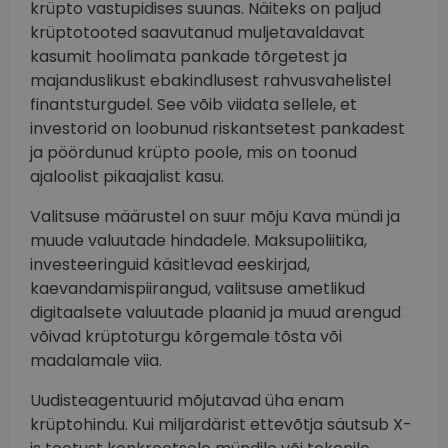
krüpto vastupidises suunas. Näiteks on paljud
krüptotooted saavutanud muljetavaldavat
kasumit hoolimata pankade tõrgetest ja
majanduslikust ebakindlusest rahvusvahelistel
finantsturgudel. See võib viidata sellele, et
investorid on loobunud riskantsetest pankadest
ja pöördunud krüpto poole, mis on toonud
ajaloolist pikaajalist kasu.
Valitsuse määrustel on suur mõju Kava mündi ja
muude valuutade hindadele. Maksupoliitika,
investeeringuid käsitlevad eeskirjad,
kaevandamispiirangud, valitsuse ametlikud
digitaalsete valuutade plaanid ja muud arengud
võivad krüptoturgu kõrgemale tõsta või
madalamale viia.
Uudisteagentuurid mõjutavad üha enam
krüptohindu. Kui miljardärist ettevõtja säutsub X-