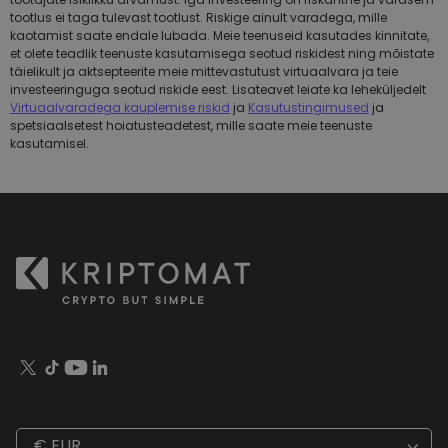
tootlus ei taga tulevast tootlust. Riskige ainult varadega, mille
kaotamist saate endale lubada. Meie teenuseid kasutades kinnitate,
et olete teadlik teenuste kasutamisega seotud riskidest ning mõistate
täielikult ja aktsepteerite meie mittevastutust virtuaalvara ja teie
investeeringuga seotud riskide eest. Lisateavet leiate ka leheküljedelt
Virtuaalvaradega kauplemise riskid
ja
Kasutustingimused
ja
spetsiaalsetest hoiatusteadetest, mille saate meie teenuste
kasutamisel.
€ EUR