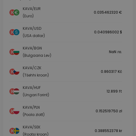
KAVA/EUR
0.035462320 €
(Euro)
KAVA/USD
0.040986002 $
(USA dollar)
KAVA/BGN
NaN лв.
(Bulgaaria Lev)
KAVA/CZK
0.860317 Kč
(Tšehhi kroon)
KAVA/HUF
12.899 ft
(Ungari Forint)
KAVA/PLN
0.152519750 zł
(Poola zlott)
KAVA/SEK
0.388552378 kr
(Rootsi kroon)