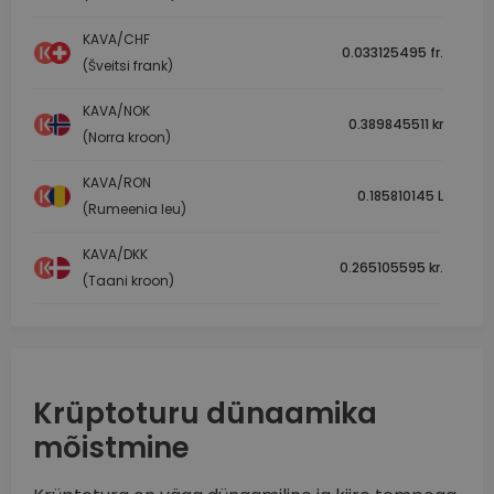
KAVA/CHF
0.033125495 fr.
(Šveitsi frank)
KAVA/NOK
0.389845511 kr
(Norra kroon)
KAVA/RON
0.185810145 L
(Rumeenia leu)
KAVA/DKK
0.265105595 kr.
(Taani kroon)
Krüptoturu dünaamika
mõistmine