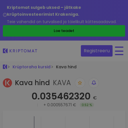
Kriptomat sulgeb uksed – jätkake
krüptoinvesteerimist Krakeniga.
Teie vahendid on turvalised ja täielikult kättesaadavad.
Loe teadet
Registreeru
Krüptoraha kursid
Kava hind
Kava hind
KAVA
0.035462320
€
+
0.000557671 €
0.52 %