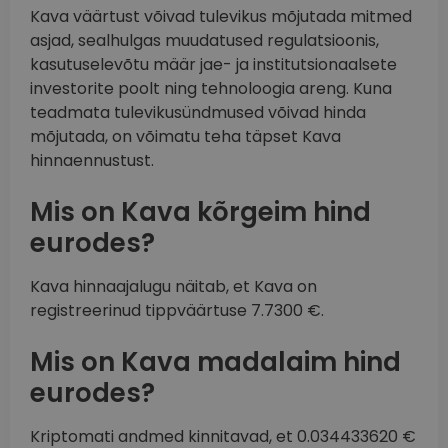
Kava väärtust võivad tulevikus mõjutada mitmed
asjad, sealhulgas muudatused regulatsioonis,
kasutuselevõtu määr jae- ja institutsionaalsete
investorite poolt ning tehnoloogia areng. Kuna
teadmata tulevikusündmused võivad hinda
mõjutada, on võimatu teha täpset Kava
hinnaennustust.
Mis on Kava kõrgeim hind
eurodes?
Kava hinnaajalugu näitab, et Kava on
registreerinud tippväärtuse 7.7300 €.
Mis on Kava madalaim hind
eurodes?
Kriptomati andmed kinnitavad, et 0.034433620 €