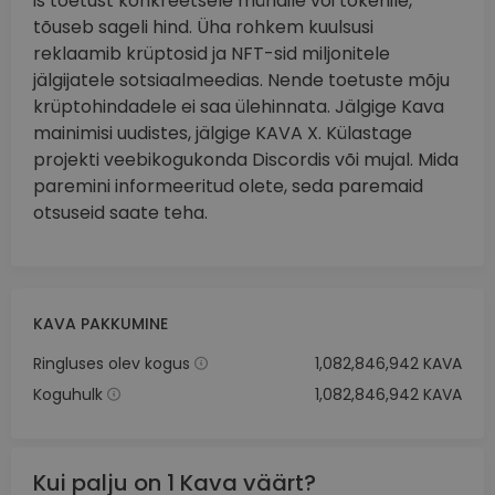
is toetust konkreetsele mündile või tokenile,
tõuseb sageli hind. Üha rohkem kuulsusi
reklaamib krüptosid ja NFT-sid miljonitele
jälgijatele sotsiaalmeedias. Nende toetuste mõju
krüptohindadele ei saa ülehinnata. Jälgige Kava
mainimisi uudistes, jälgige KAVA X. Külastage
projekti veebikogukonda Discordis või mujal. Mida
paremini informeeritud olete, seda paremaid
otsuseid saate teha.
KAVA PAKKUMINE
Ringluses olev kogus
1,082,846,942 KAVA
Koguhulk
1,082,846,942 KAVA
Kui palju on 1 Kava väärt?