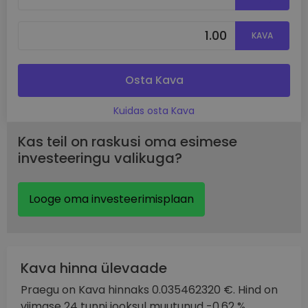
KAVA
Osta Kava
Kuidas osta Kava
Kas teil on raskusi oma esimese
investeeringu valikuga?
Looge oma investeerimisplaan
Kava hinna ülevaade
Praegu on Kava hinnaks 0.035462320 €. Hind on
viimase 24 tunni jooksul muutunud -0.62 %