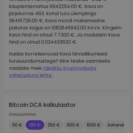
kauplemismahus 6942254.00 €. Kava on
järjekorras 463. kohal turu ülempiiriga
38416728.00 €. Kava mündi maksimaalne
pakutav kogus on 1082846942.00 KAVA. Kõrgeim
Kava hind on olnud 7.7300 €. Ja madalaim Kava
hind on olnud 0.034433620 €.
Kuidas korreleeruvad Kava hinnaliikumised
turusuundumustega? Kiire teabe saamiseks
vaadake meie
täielikku krüptovaluuta
vahetuskursi lehte
.
Bitcoin DCA kalkulaator
Ostusumma:
50 €
100 €
250 €
500 €
1000 €
Kohandatu