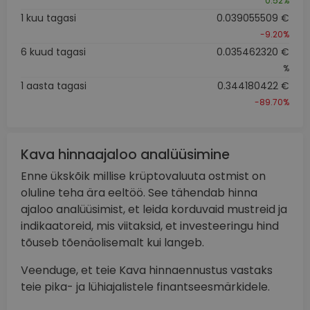
0.52%
1 kuu tagasi
0.039055509 €
-9.20%
6 kuud tagasi
0.035462320 €
%
1 aasta tagasi
0.344180422 €
-89.70%
Kava hinnaajaloo analüüsimine
Enne ükskõik millise krüptovaluuta ostmist on
oluline teha ära eeltöö. See tähendab hinna
ajaloo analüüsimist, et leida korduvaid mustreid ja
indikaatoreid, mis viitaksid, et investeeringu hind
tõuseb tõenäolisemalt kui langeb.
Veenduge, et teie Kava hinnaennustus vastaks
teie pika- ja lühiajalistele finantseesmärkidele.