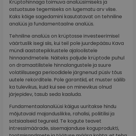
Krüptohinnaga toimuva analüüsimiseks ja
ostuotsuse tegemiseks on lugematu arv viise.
Kaks kõige sagedamini kasutatavat on tehniline
analüüs ja fundamentaalne analüüs.
Tehniline analüüs on krüptosse investeerimisel
väärtuslik isegi siis, kui teil pole juurdepääsu Kava
mündi aastatepikkustele ajaloolistele
hinnaandmetele. Näiteks paljude krüptode puhul
on dramaatilistele hinnalangustele ja suure
volatiilsusega perioodidele järgnenud püsiv tõus
uutele rekorditele. Pole garantiid, et muster säilib
ka tulevikus, kuid kui see on minevikus olnud
järjepidev, tasub seda kaaluda.
Fundamentaalanalüüsi käigus uuritakse hindu
mõjutavaid majanduslikke, rahalisi, poliitilisi ja
sotsiaalseid tegureid. Te kogute teavet
intressimäärade, sisemajanduse koguprodukti,
tootmisandmete ja töötuse määra kohta, et teha