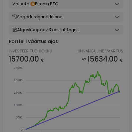
Valuuta:
Bitcoin BTC
Sagedus:
Iganädalane
Alguskuupäev:
3 aastat tagasi
Portfelli väärtus ajas
INVESTEERITUD KOKKU
HINNANGULINE VÄÄRTUS
15700.00
≈ 15634.00
€
€
25000
20000
15000
10000
5000
0