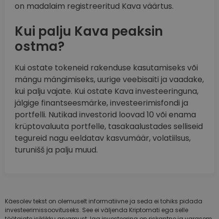
on madalaim registreeritud Kava väärtus.
Kui palju Kava peaksin
ostma?
Kui ostate tokeneid rakenduse kasutamiseks või
mängu mängimiseks, uurige veebisaiti ja vaadake,
kui palju vajate. Kui ostate Kava investeeringuna,
jälgige finantseesmärke, investeerimisfondi ja
portfelli. Nutikad investorid loovad 10 või enama
krüptovaluuta portfelle, tasakaalustades selliseid
tegureid nagu eeldatav kasvumäär, volatiilsus,
turunišš ja palju muud.
Käesolev tekst on olemuselt informatiivne ja seda ei tohiks pidada
investeerimissoovituseks. See ei väljenda Kriptomati ega selle
töötajate isiklikku arvamust. Iga investeering on riskantne ja varasem