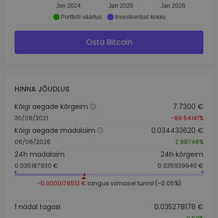
Jan 2024
Jan 2025
Jan 2026
Portfelli väärtus
Investeeritud kokku
Osta Bitcoin
HINNA JÕUDLUS
Kõigi aegade kõrgeim
7.7300 €
30/08/2021
-99.54141%
Kõigi aegade madalaim
0.034433620 €
06/06/2026
2.98748%
24h madalaim
24h kõrgeim
0.035187930 €
0.035939940 €
-0.0000176513 €
langus viimasel tunnil (-0.05%)
1 nädal tagasi
0.035278178 €