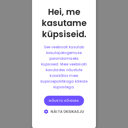
Hei, me
kasutame
küpsiseid.
See veebisait kasutab
kasutajakogemuse
parandamiseks
küpsiseid. Meie veebisaiti
kasutades nõustute
kooskõlas meie
küpsisepoliitikaga kõikide
küpsistega.
NÕUSTU KÕIGIGA
NÄITA ÜKSIKASJU
HÄDAVAJALIKUD
KÜPSISED