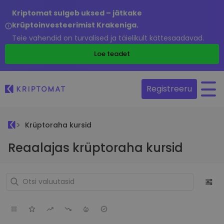
Kriptomat sulgeb uksed – jätkake
krüptoinvesteerimist Krakeniga.
Teie vahendid on turvalised ja täielikult kättesaadavad.
Loe teadet
Registreeru
Krüptoraha kursid
Reaalajas krüptoraha kursid