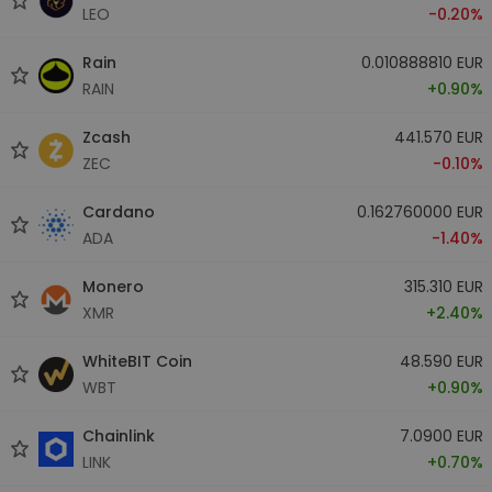
LEO
-0.20%
Rain
0.010888810 EUR
RAIN
+0.90%
Zcash
441.570 EUR
ZEC
-0.10%
Cardano
0.162760000 EUR
ADA
-1.40%
Monero
315.310 EUR
XMR
+2.40%
WhiteBIT Coin
48.590 EUR
WBT
+0.90%
Chainlink
7.0900 EUR
LINK
+0.70%