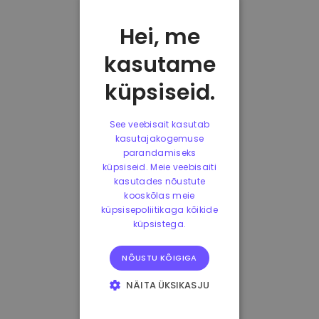
Hei, me
kasutame
küpsiseid.
See veebisait kasutab
kasutajakogemuse
parandamiseks
küpsiseid. Meie veebisaiti
kasutades nõustute
kooskõlas meie
küpsisepoliitikaga kõikide
küpsistega.
NÕUSTU KÕIGIGA
NÄITA ÜKSIKASJU
HÄDAVAJALIKUD