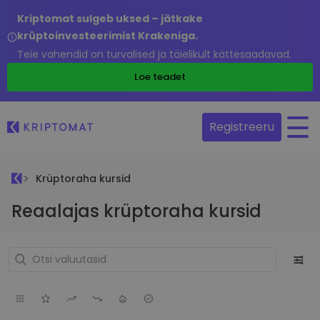
Kriptomat sulgeb uksed – jätkake
krüptoinvesteerimist Krakeniga.
Teie vahendid on turvalised ja täielikult kättesaadavad.
Loe teadet
Registreeru
Krüptoraha kursid
Reaalajas krüptoraha kursid