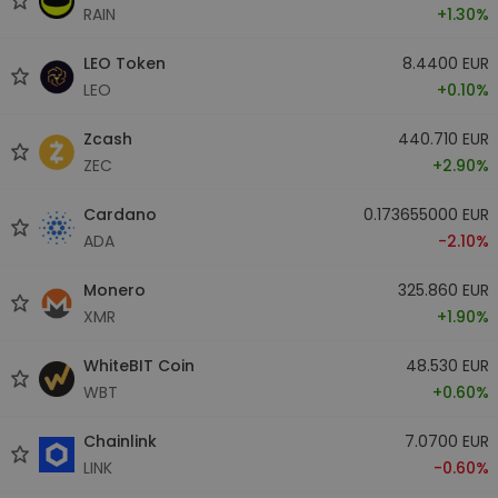
RAIN
+1.30%
LEO Token
8.4400 EUR
LEO
+0.10%
Zcash
440.710 EUR
ZEC
+2.90%
Cardano
0.173655000 EUR
ADA
-2.10%
Monero
325.860 EUR
XMR
+1.90%
WhiteBIT Coin
48.530 EUR
WBT
+0.60%
Chainlink
7.0700 EUR
LINK
-0.60%