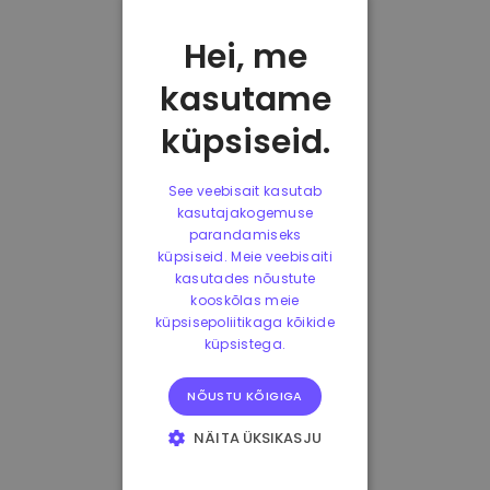
Hei, me
kasutame
küpsiseid.
See veebisait kasutab
kasutajakogemuse
parandamiseks
küpsiseid. Meie veebisaiti
kasutades nõustute
kooskõlas meie
küpsisepoliitikaga kõikide
küpsistega.
NÕUSTU KÕIGIGA
NÄITA ÜKSIKASJU
HÄDAVAJALIKUD