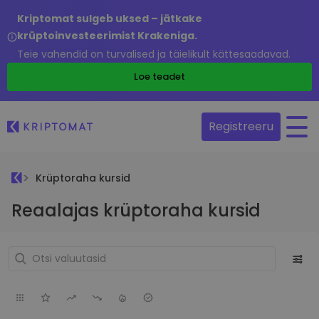
Kriptomat sulgeb uksed – jätkake
krüptoinvesteerimist Krakeniga.
Teie vahendid on turvalised ja täielikult kättesaadavad.
Loe teadet
Registreeru
Krüptoraha kursid
Reaalajas krüptoraha kursid