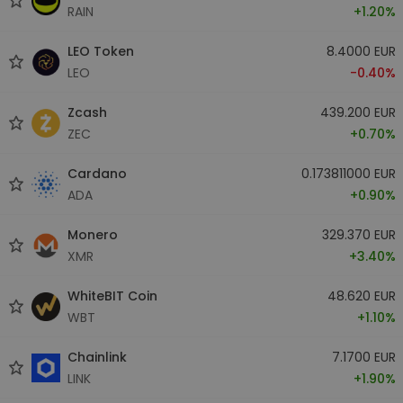
RAIN
+1.20%
LEO Token
8.4000 EUR
LEO
-0.40%
Zcash
439.200 EUR
ZEC
+0.70%
Cardano
0.173811000 EUR
ADA
+0.90%
Monero
329.370 EUR
XMR
+3.40%
WhiteBIT Coin
48.620 EUR
WBT
+1.10%
Chainlink
7.1700 EUR
LINK
+1.90%