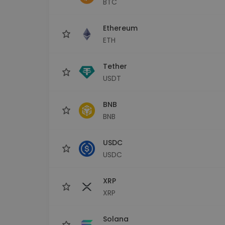
BTC
Investeeringute uuring
Leia oma krüptostrateegia
Ethereum
ETH
Tether
USDT
BNB
BNB
USDC
USDC
XRP
XRP
Solana