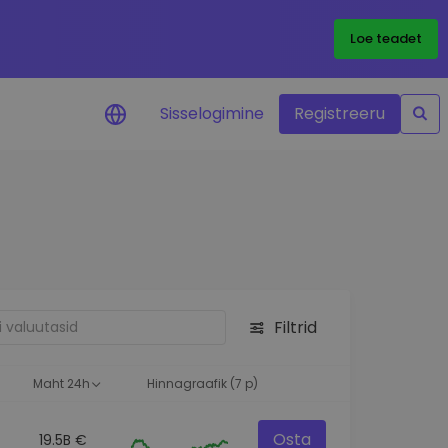
Loe teadet
Sisselogimine
Registreeru
 teie
i
Filtrid
eks
Maht 24h
Hinnagraafik (7 p)
Osta
19.5B €