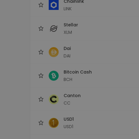
Chainlink
LINK
Stellar
XLM
Dai
DAI
Bitcoin Cash
BCH
Canton
CC
USD1
USD1