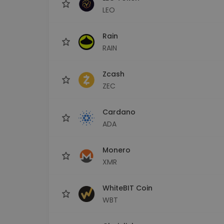
LEO
Rain
RAIN
Zcash
ZEC
Cardano
ADA
Monero
XMR
WhiteBIT Coin
WBT