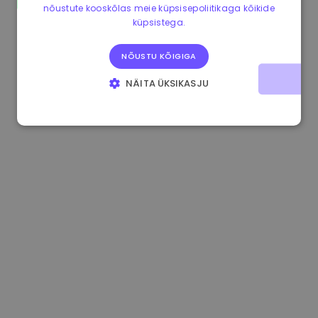
nõustute kooskõlas meie küpsisepoliitikaga kõikide
0.865660 €
0.00%
3.4B €
küpsistega.
NÕUSTU KÕIGIGA
NÄITA ÜKSIKASJU
HÄDAVAJALIKUD KÜPSISED
JÕUDLUSKÜPSISED
REKLAAMKÜPSISED
FUNKTSIONAALSED KÜPSISED