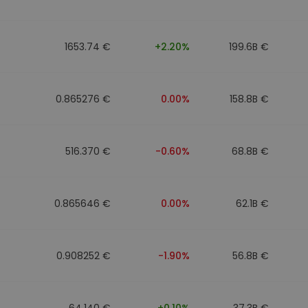
1653.74 €
+2.20%
199.6B €
0.865276 €
0.00%
158.8B €
516.370 €
-0.60%
68.8B €
0.865646 €
0.00%
62.1B €
0.908252 €
-1.90%
56.8B €
64.140 €
+0.10%
37.3B €