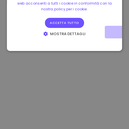
web acconsenti a tutti i cookie in conformità con la
1.190000 €
-2.10%
3.3B €
nostra policy per i cookie.
ACCETTA TUTTO
MOSTRA DETTAGLI
STRETTAMENTE NECESSARI
PERFORMANCE
TARGETING
FUNZIONALITÀ