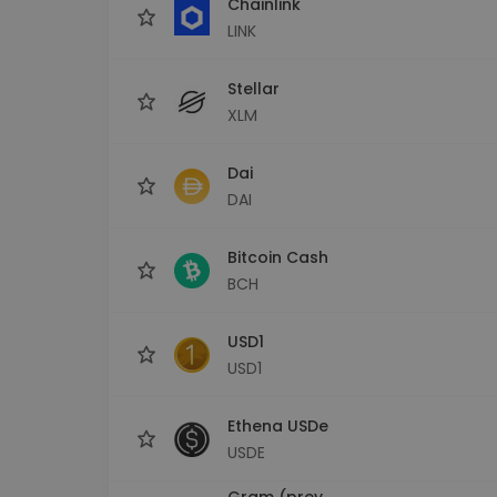
Chainlink
LINK
Stellar
XLM
Dai
DAI
Bitcoin Cash
BCH
USD1
USD1
Ethena USDe
USDE
Gram (prev.