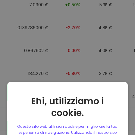
7.0900 €
+0.50%
5.3B €
0.139786000 €
-2.70%
4.8B €
0.867902 €
0.00%
4.0B €
184.270 €
-0.80%
3.7B €
0.867510 €
0.00%
3.5B €
4
Ehi, utilizziamo i
cookie.
0.867411 €
0.00%
3.4B €
Questo sito web utilizza i cookie per migliorare la tua
esperienza di navigazione. Utilizzando il nostro sito