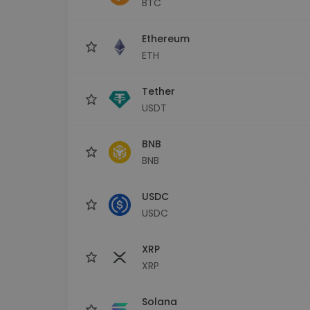
BTC
Scoperta investimenti
Trova la tua strategia cryp
Ethereum
ETH
Tether
USDT
BNB
BNB
USDC
USDC
XRP
XRP
Solana