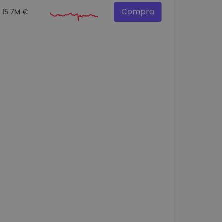
Compra
15.7M €