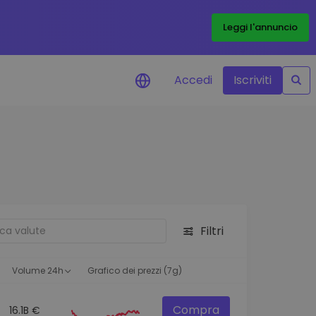
Leggi l'annuncio
Accedi
Iscriviti
di prezzo
menti dei prezzi in tempo
 tuoi token preferiti
 asset
pportunità di investimento
Filtri
 dei dati del
oglio
ioni utili per performance
Volume 24h
Grafico dei prezzi (7g)
Compra
16.1B €