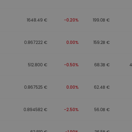
to
1648.49 €
-0.20%
199.0B €
0.867222 €
0.00%
159.2B €
512.800 €
-0.50%
68.3B €
4
0.867525 €
0.00%
62.4B €
0.894582 €
-2.50%
56.0B €
62.810 €
-1.90%
36.5B €