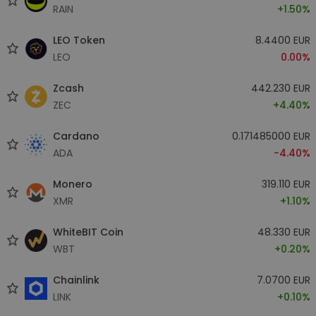
RAIN
+1.50%
LEO Token
8.4400 EUR
LEO
0.00%
Zcash
442.230 EUR
ZEC
+4.40%
Cardano
0.171485000 EUR
ADA
-4.40%
Monero
319.110 EUR
XMR
+1.10%
WhiteBIT Coin
48.330 EUR
WBT
+0.20%
Chainlink
7.0700 EUR
LINK
+0.10%