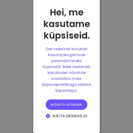
Hei, me
kasutame
küpsiseid.
See veebisait kasutab
kasutajakogemuse
parandamiseks
küpsiseid. Meie veebisaiti
kasutades nõustute
kooskõlas meie
küpsisepoliitikaga kõikide
küpsistega.
NÕUSTU KÕIGIGA
NÄITA ÜKSIKASJU
HÄDAVAJALIKUD
KÜPSISED