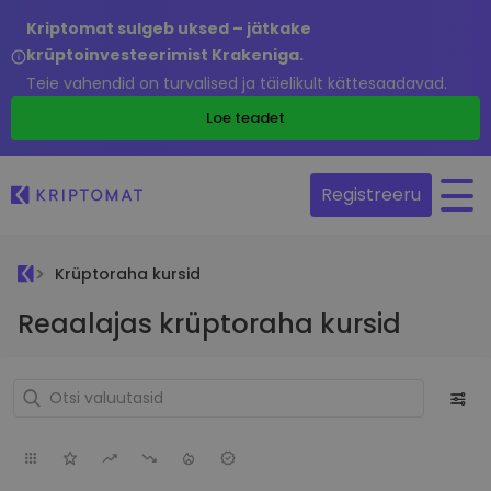
Kriptomat sulgeb uksed – jätkake
krüptoinvesteerimist Krakeniga.
Teie vahendid on turvalised ja täielikult kättesaadavad.
Loe teadet
Registreeru
Krüptoraha kursid
Reaalajas krüptoraha kursid