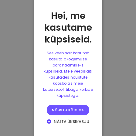
Hei, me
kasutame
küpsiseid.
See veebisait kasutab
kasutajakogemuse
parandamiseks
küpsiseid. Meie veebisaiti
kasutades nõustute
kooskõlas meie
küpsisepoliitikaga kõikide
küpsistega.
NÕUSTU KÕIGIGA
NÄITA ÜKSIKASJU
HÄDAVAJALIKUD