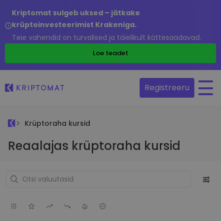
Kriptomat sulgeb uksed – jätkake
krüptoinvesteerimist Krakeniga.
Teie vahendid on turvalised ja täielikult kättesaadavad.
Loe teadet
Registreeru
Krüptoraha kursid
Reaalajas krüptoraha kursid